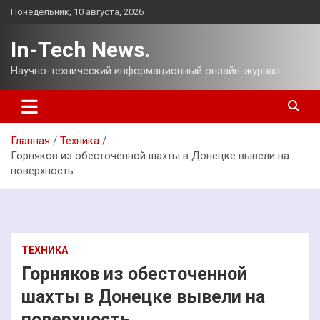
Перейти
Понедельник, 10 августа, 2026
к
содержимому
In-Tech News.
Научно-технический информационный онлайн-журнал.
Главная
Техника
Горняков из обесточенной шахты в Донецке вывели на
поверхность
ТЕХНИКА
Горняков из обесточенной
шахты в Донецке вывели на
поверхность