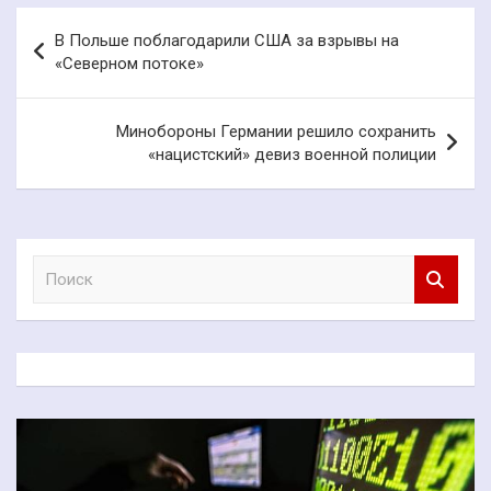
Навигация
В Польше поблагодарили США за взрывы на
по
«Северном потоке»
записям
Минобороны Германии решило сохранить
«нацистский» девиз военной полиции
П
о
и
с
к