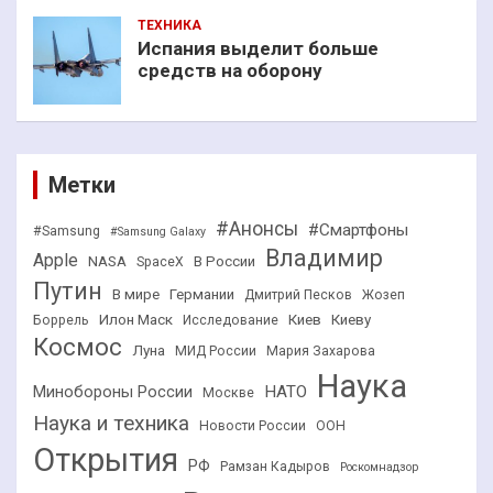
ТЕХНИКА
Испания выделит больше
средств на оборону
Метки
#Анонсы
#Смартфоны
#Samsung
#Samsung Galaxy
Владимир
Apple
NASA
В России
SpaceX
Путин
В мире
Германии
Дмитрий Песков
Жозеп
Илон Маск
Киев
Киеву
Боррель
Исследование
Космос
Луна
МИД России
Мария Захарова
Наука
НАТО
Минобороны России
Москве
Наука и техника
Новости России
ООН
Открытия
РФ
Рамзан Кадыров
Роскомнадзор