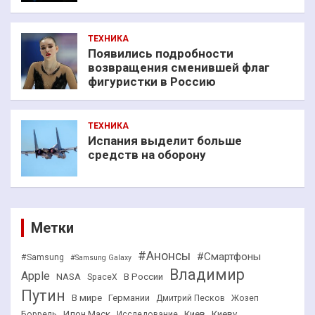
ТЕХНИКА
Появились подробности
возвращения сменившей флаг
фигуристки в Россию
ТЕХНИКА
Испания выделит больше
средств на оборону
Метки
#Анонсы
#Смартфоны
#Samsung
#Samsung Galaxy
Владимир
Apple
NASA
В России
SpaceX
Путин
В мире
Германии
Дмитрий Песков
Жозеп
Илон Маск
Киев
Киеву
Боррель
Исследование