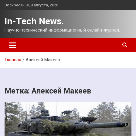
Перейти
Воскресенье, 9 августа, 2026
к
содержимому
In-Tech News.
Научно-технический информационный онлайн-журнал.
Главная
Алексей Макеев
Метка:
Алексей Макеев