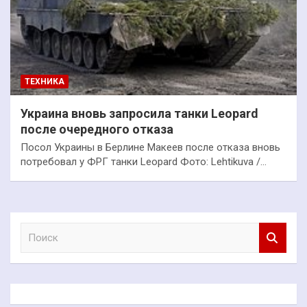
ТЕХНИКА
Украина вновь запросила танки Leopard
после очередного отказа
Посол Украины в Берлине Макеев после отказа вновь
потребовал у ФРГ танки Leopard Фото: Lehtikuva /…
П
о
и
с
к