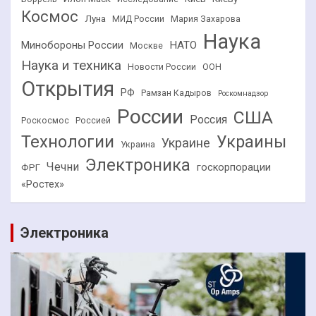
Космос
Луна
МИД России
Мария Захарова
Наука
НАТО
Минобороны России
Москве
Наука и техника
Новости России
ООН
Открытия
РФ
Рамзан Кадыров
Роскомнадзор
России
США
Россия
Роскосмос
Россией
Технологии
Украины
Украине
Украина
Электроника
Чечни
госкорпорации
ФРГ
«Ростех»
Электроника