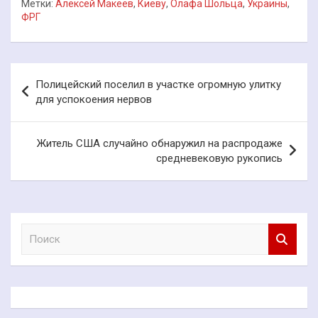
Метки:
Алексей Макеев
,
Киеву
,
Олафа Шольца
,
Украины
,
ФРГ
Навигация
Полицейский поселил в участке огромную улитку
по
для успокоения нервов
записям
Житель США случайно обнаружил на распродаже
средневековую рукопись
П
о
и
с
к