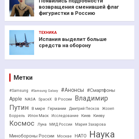
Появились подробности
возвращения сменившей флаг
фигуристки в Россию
ТЕХНИКА
Испания выделит больше
средств на оборону
Метки
#Анонсы
#Смартфоны
#Samsung
#Samsung Galaxy
Владимир
Apple
NASA
В России
SpaceX
Путин
В мире
Германии
Дмитрий Песков
Жозеп
Илон Маск
Киев
Киеву
Боррель
Исследование
Космос
Луна
МИД России
Мария Захарова
Наука
НАТО
Минобороны России
Москве