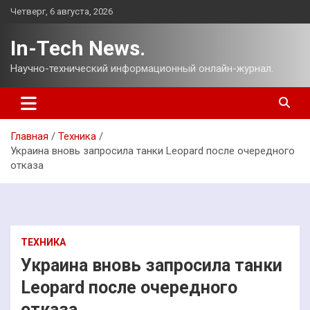
Перейти
Четверг, 6 августа, 2026
к
содержимому
In-Tech News.
Научно-технический информационный онлайн-журнал.
Главная
Техника
Украина вновь запросила танки Leopard после очередного
отказа
ТЕХНИКА
Украина вновь запросила танки
Leopard после очередного
отказа