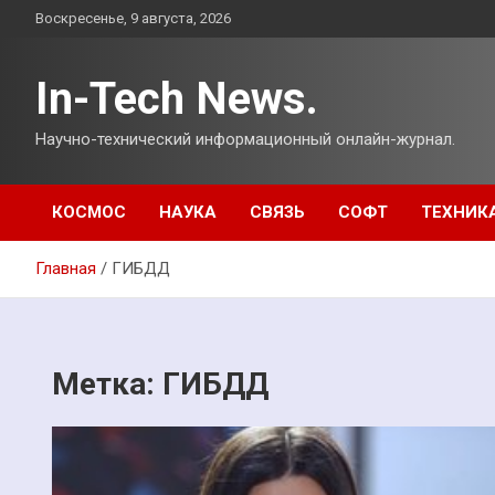
Перейти
Воскресенье, 9 августа, 2026
к
содержимому
In-Tech News.
Научно-технический информационный онлайн-журнал.
КОСМОС
НАУКА
СВЯЗЬ
СОФТ
ТЕХНИК
Главная
ГИБДД
Метка:
ГИБДД