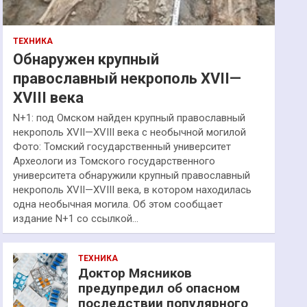
ТЕХНИКА
Обнаружен крупный
православный некрополь XVII—
XVIII века
N+1: под Омском найден крупный православный
некрополь XVII—XVIII века с необычной могилой
Фото: Томский государственный университет
Археологи из Томского государственного
университета обнаружили крупный православный
некрополь XVII—XVIII века, в котором находилась
одна необычная могила. Об этом сообщает
издание N+1 со ссылкой…
ТЕХНИКА
Доктор Мясников
предупредил об опасном
последствии популярного