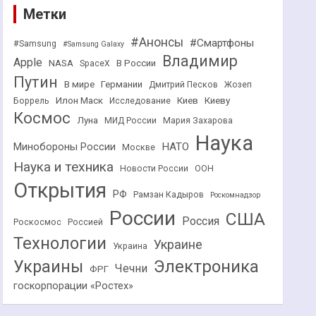
Метки
#Анонсы
#Смартфоны
#Samsung
#Samsung Galaxy
Владимир
Apple
NASA
В России
SpaceX
Путин
В мире
Германии
Дмитрий Песков
Жозеп
Илон Маск
Киев
Киеву
Боррель
Исследование
Космос
Луна
МИД России
Мария Захарова
Наука
НАТО
Минобороны России
Москве
Наука и техника
Новости России
ООН
Открытия
РФ
Рамзан Кадыров
Роскомнадзор
России
США
Россия
Роскосмос
Россией
Технологии
Украине
Украина
Украины
Электроника
Чечни
ФРГ
госкорпорации «Ростех»