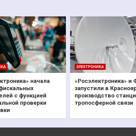
ИКА
ЭЛЕКТРОНИКА
ктроника» начала
«Росэлектроника» и
фискальных
запустили в Красноя
елей с функцией
производство станц
льной проверки
тропосферной связи
вки