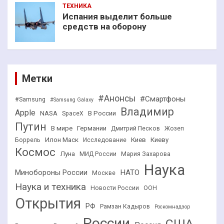
ТЕХНИКА
Испания выделит больше
средств на оборону
Метки
#Анонсы
#Смартфоны
#Samsung
#Samsung Galaxy
Владимир
Apple
NASA
В России
SpaceX
Путин
В мире
Германии
Дмитрий Песков
Жозеп
Илон Маск
Киев
Киеву
Боррель
Исследование
Космос
Луна
МИД России
Мария Захарова
Наука
НАТО
Минобороны России
Москве
Наука и техника
Новости России
ООН
Открытия
РФ
Рамзан Кадыров
Роскомнадзор
России
США