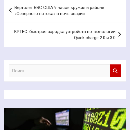
Навигация
Вертолет ВВС США 9 часов кружил в районе
по
«Северного потока» в ночь аварии
записям
KPTEC: быстрая зарядка устройств по технологии
Quick charge 2.0 и 3.0
П
о
и
с
к