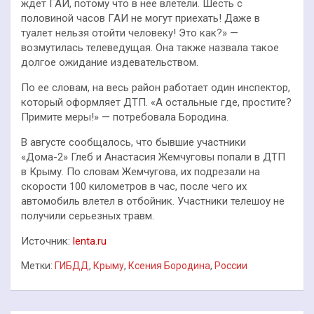
ждет ГАИ, потому что в нее влетели. Шесть с
половиной часов ГАИ не могут приехать! Даже в
туалет нельзя отойти человеку! Это как?» —
возмутилась телеведущая. Она также назвала такое
долгое ожидание издевательством.
По ее словам, на весь район работает один инспектор,
который оформляет ДТП. «А остальные где, простите?
Примите меры!» — потребовала Бородина.
В августе сообщалось, что бывшие участники
«Дома-2» Глеб и Анастасия Жемчуговы попали в ДТП
в Крыму. По словам Жемчугова, их подрезали на
скорости 100 километров в час, после чего их
автомобиль влетел в отбойник. Участники телешоу не
получили серьезных травм.
Источник:
lenta.ru
Метки:
ГИБДД
,
Крыму
,
Ксения Бородина
,
России