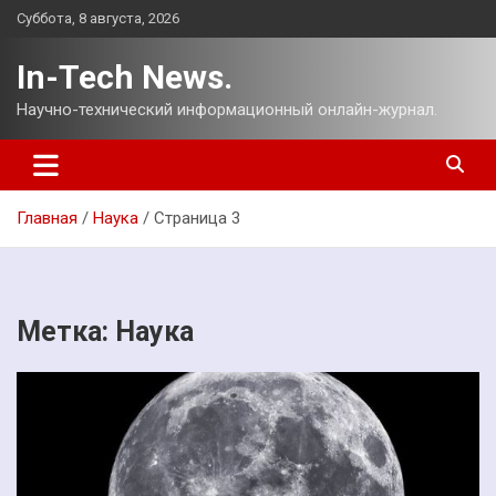
Перейти
Суббота, 8 августа, 2026
к
содержимому
In-Tech News.
Научно-технический информационный онлайн-журнал.
Главная
Наука
Страница 3
Метка:
Наука