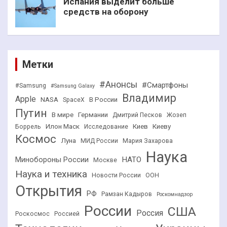
Испания выделит больше
средств на оборону
Метки
#Анонсы
#Смартфоны
#Samsung
#Samsung Galaxy
Владимир
Apple
NASA
В России
SpaceX
Путин
В мире
Германии
Дмитрий Песков
Жозеп
Илон Маск
Киев
Киеву
Боррель
Исследование
Космос
Луна
МИД России
Мария Захарова
Наука
НАТО
Минобороны России
Москве
Наука и техника
Новости России
ООН
Открытия
РФ
Рамзан Кадыров
Роскомнадзор
России
США
Россия
Роскосмос
Россией