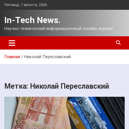
Перейти
Пятница, 7 августа, 2026
к
содержимому
In-Tech News.
Научно-технический информационный онлайн-журнал.
Главная
Николай Переславский
Метка:
Николай Переславский