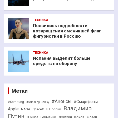
ТЕХНИКА
Появились подробности
возвращения сменившей флаг
фигуристки в Россию
ТЕХНИКА
Испания выделит больше
средств на оборону
Метки
#Анонсы
#Смартфоны
#Samsung
#Samsung Galaxy
Владимир
Apple
NASA
В России
SpaceX
Путин
В мире
Германии
Дмитрий Песков
Жозеп