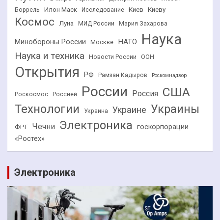
Илон Маск
Киев
Киеву
Боррель
Исследование
Космос
Луна
МИД России
Мария Захарова
Наука
НАТО
Минобороны России
Москве
Наука и техника
Новости России
ООН
Открытия
РФ
Рамзан Кадыров
Роскомнадзор
России
США
Россия
Роскосмос
Россией
Технологии
Украины
Украине
Украина
Электроника
Чечни
госкорпорации
ФРГ
«Ростех»
Электроника