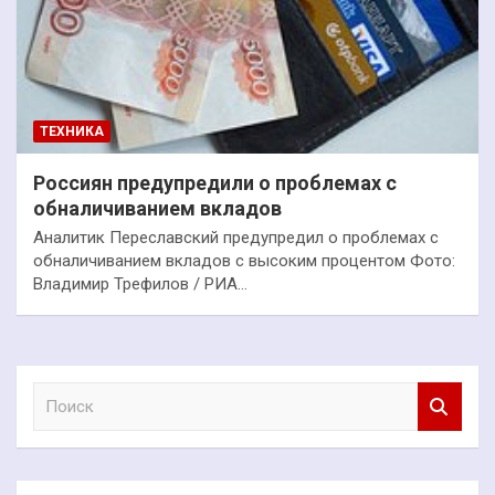
ТЕХНИКА
Россиян предупредили о проблемах с
обналичиванием вкладов
Аналитик Переславский предупредил о проблемах с
обналичиванием вкладов с высоким процентом Фото:
Владимир Трефилов / РИА…
П
о
и
с
к