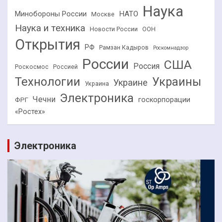
Наука
НАТО
Минобороны России
Москве
Наука и техника
Новости России
ООН
Открытия
РФ
Рамзан Кадыров
Роскомнадзор
России
США
Россия
Роскосмос
Россией
Технологии
Украины
Украине
Украина
Электроника
Чечни
госкорпорации
ФРГ
«Ростех»
Электроника