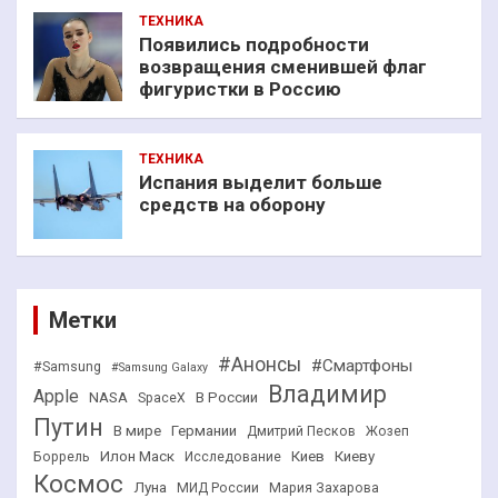
ТЕХНИКА
Появились подробности
возвращения сменившей флаг
фигуристки в Россию
ТЕХНИКА
Испания выделит больше
средств на оборону
Метки
#Анонсы
#Смартфоны
#Samsung
#Samsung Galaxy
Владимир
Apple
NASA
В России
SpaceX
Путин
В мире
Германии
Дмитрий Песков
Жозеп
Илон Маск
Киев
Киеву
Боррель
Исследование
Космос
Луна
МИД России
Мария Захарова