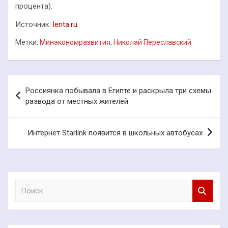
процента).
Источник:
lenta.ru
Метки:
Минэкономразвития
,
Николай Переславский
Навигация
Россиянка побывала в Египте и раскрыла три схемы
по
развода от местных жителей
записям
Интернет Starlink появится в школьных автобусах
П
о
и
с
к