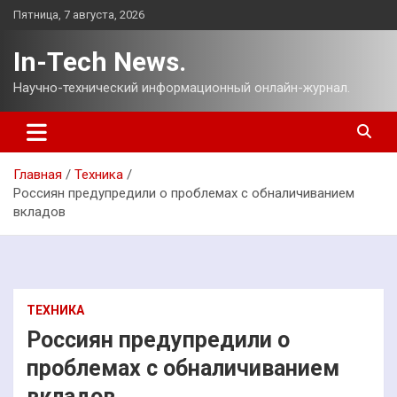
Перейти
Пятница, 7 августа, 2026
к
содержимому
In-Tech News.
Научно-технический информационный онлайн-журнал.
Главная
Техника
Россиян предупредили о проблемах с обналичиванием
вкладов
ТЕХНИКА
Россиян предупредили о
проблемах с обналичиванием
вкладов