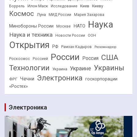
Илон Маск
Киев
Киеву
Боррель
Исследование
Космос
Луна
МИД России
Мария Захарова
Наука
НАТО
Минобороны России
Москве
Наука и техника
Новости России
ООН
Открытия
РФ
Рамзан Кадыров
Роскомнадзор
России
США
Россия
Роскосмос
Россией
Технологии
Украины
Украине
Украина
Электроника
Чечни
госкорпорации
ФРГ
«Ростех»
Электроника