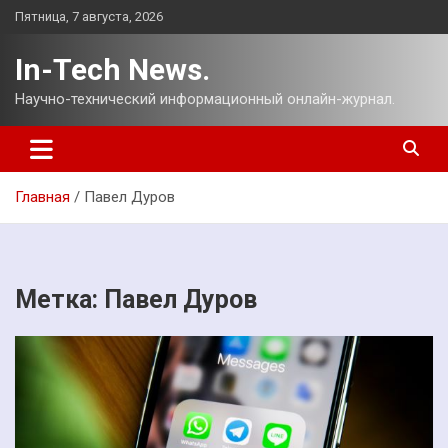
Перейти
Пятница, 7 августа, 2026
к
содержимому
In-Tech News.
Научно-технический информационный онлайн-журнал.
Главная
Павел Дуров
Метка:
Павел Дуров