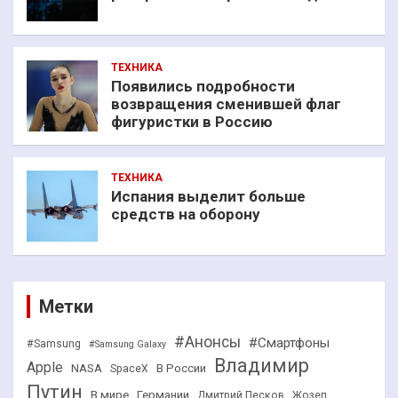
ТЕХНИКА
Появились подробности
возвращения сменившей флаг
фигуристки в Россию
ТЕХНИКА
Испания выделит больше
средств на оборону
Метки
#Анонсы
#Смартфоны
#Samsung
#Samsung Galaxy
Владимир
Apple
NASA
В России
SpaceX
Путин
В мире
Германии
Дмитрий Песков
Жозеп