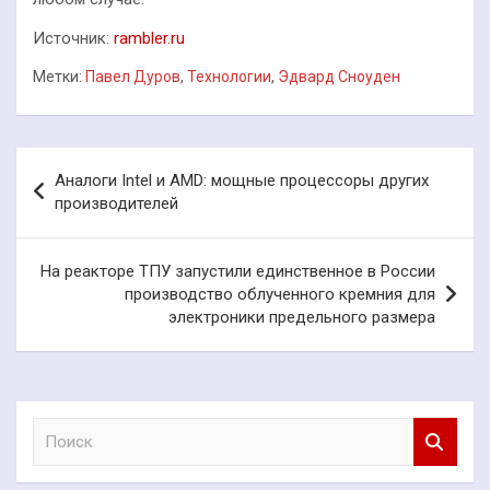
Источник:
rambler.ru
Метки:
Павел Дуров
,
Технологии
,
Эдвард Сноуден
Навигация
Аналоги Intel и AMD: мощные процессоры других
по
производителей
записям
На реакторе ТПУ запустили единственное в России
производство облученного кремния для
электроники предельного размера
П
о
и