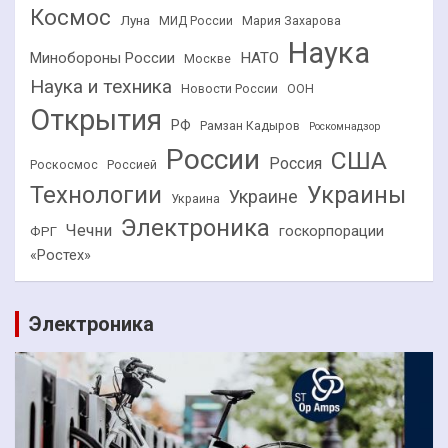
Космос
Луна
МИД России
Мария Захарова
Наука
НАТО
Минобороны России
Москве
Наука и техника
Новости России
ООН
Открытия
РФ
Рамзан Кадыров
Роскомнадзор
России
США
Россия
Роскосмос
Россией
Технологии
Украины
Украине
Украина
Электроника
Чечни
госкорпорации
ФРГ
«Ростех»
Электроника