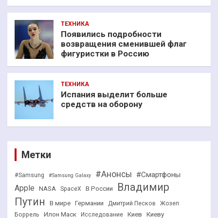
ТЕХНИКА
Появились подробности
возвращения сменившей флаг
фигуристки в Россию
ТЕХНИКА
Испания выделит больше
средств на оборону
Метки
#Анонсы
#Смартфоны
#Samsung
#Samsung Galaxy
Владимир
Apple
NASA
В России
SpaceX
Путин
В мире
Германии
Дмитрий Песков
Жозеп
Илон Маск
Киев
Киеву
Боррель
Исследование