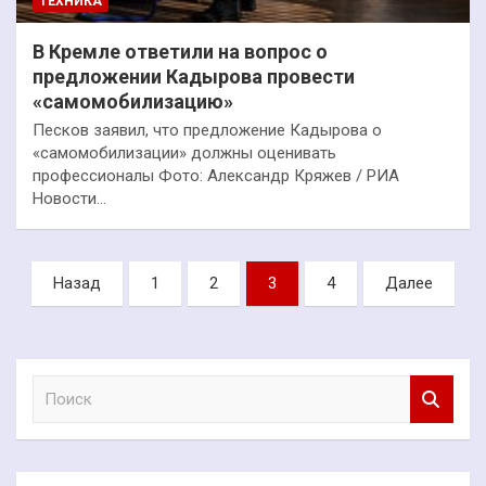
ТЕХНИКА
В Кремле ответили на вопрос о
предложении Кадырова провести
«самомобилизацию»
Песков заявил, что предложение Кадырова о
«самомобилизации» должны оценивать
профессионалы Фото: Александр Кряжев / РИА
Новости…
Пагинация
Назад
1
2
3
4
Далее
записей
П
о
и
с
к