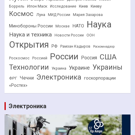
Илон Маск
Киев
Киеву
Боррель
Исследование
Космос
Луна
МИД России
Мария Захарова
Наука
НАТО
Минобороны России
Москве
Наука и техника
Новости России
ООН
Открытия
РФ
Рамзан Кадыров
Роскомнадзор
России
США
Россия
Роскосмос
Россией
Технологии
Украины
Украине
Украина
Электроника
Чечни
госкорпорации
ФРГ
«Ростех»
Электроника