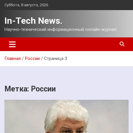
Перейти
Суббота, 8 августа, 2026
к
содержимому
In-Tech News.
Научно-технический информационный онлайн-журнал.
Главная
России
Страница 3
Метка:
России