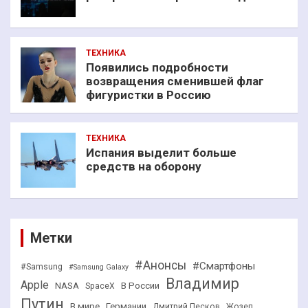
ТЕХНИКА
Появились подробности
возвращения сменившей флаг
фигуристки в Россию
ТЕХНИКА
Испания выделит больше
средств на оборону
Метки
#Анонсы
#Смартфоны
#Samsung
#Samsung Galaxy
Владимир
Apple
NASA
В России
SpaceX
Путин
В мире
Германии
Дмитрий Песков
Жозеп