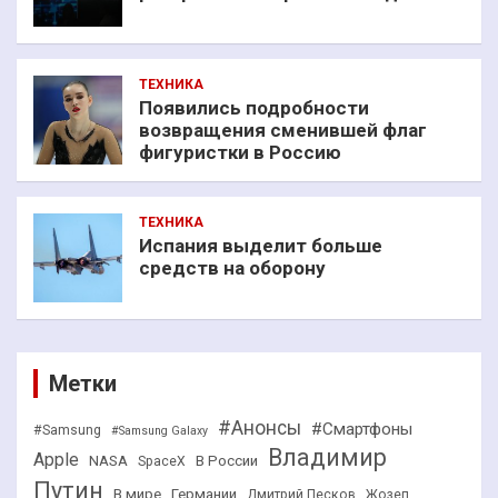
ТЕХНИКА
Появились подробности
возвращения сменившей флаг
фигуристки в Россию
ТЕХНИКА
Испания выделит больше
средств на оборону
Метки
#Анонсы
#Смартфоны
#Samsung
#Samsung Galaxy
Владимир
Apple
NASA
В России
SpaceX
Путин
В мире
Германии
Дмитрий Песков
Жозеп