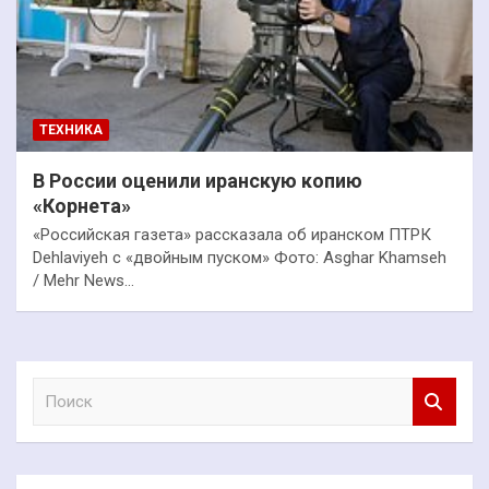
ТЕХНИКА
В России оценили иранскую копию
«Корнета»
«Российская газета» рассказала об иранском ПТРК
Dehlaviyeh с «двойным пуском» Фото: Asghar Khamseh
/ Mehr News…
П
о
и
с
к