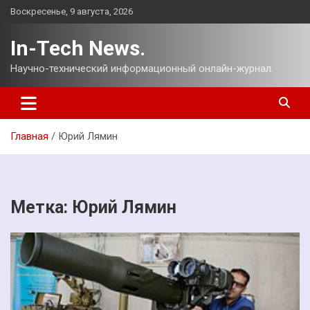
Перейти
Воскресенье, 9 августа, 2026
к
содержимому
In-Tech News.
Научно-технический информационный онлайн-журнал.
Главная
Юрий Лямин
Метка:
Юрий Лямин