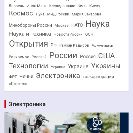
Илон Маск
Киев
Киеву
Боррель
Исследование
Космос
Луна
МИД России
Мария Захарова
Наука
НАТО
Минобороны России
Москве
Наука и техника
Новости России
ООН
Открытия
РФ
Рамзан Кадыров
Роскомнадзор
России
США
Россия
Роскосмос
Россией
Технологии
Украины
Украине
Украина
Электроника
Чечни
госкорпорации
ФРГ
«Ростех»
Электроника