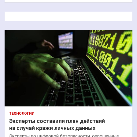
и
с
к
ТЕХНОЛОГИИ
Эксперты составили план действий
на случай кражи личных данных
Эксперты по цифровой безопасности, опрошенные