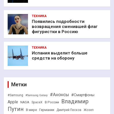
ТЕХНИКА
Появились подробности
возвращения сменившей флаг
фигуристки в Россию
ТЕХНИКА
Испания выделит больше
средств на оборону
Метки
#Анонсы
#Смартфоны
#Samsung
#Samsung Galaxy
Владимир
Apple
NASA
В России
SpaceX
Путин
В мире
Германии
Дмитрий Песков
Жозеп