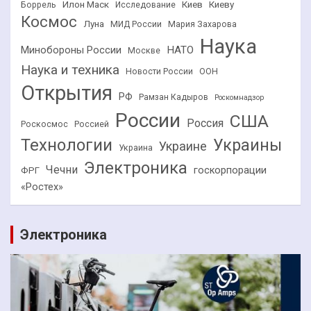
Илон Маск
Киев
Киеву
Боррель
Исследование
Космос
Луна
МИД России
Мария Захарова
Наука
НАТО
Минобороны России
Москве
Наука и техника
Новости России
ООН
Открытия
РФ
Рамзан Кадыров
Роскомнадзор
России
США
Россия
Роскосмос
Россией
Технологии
Украины
Украине
Украина
Электроника
Чечни
госкорпорации
ФРГ
«Ростех»
Электроника