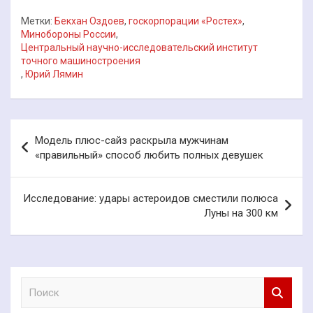
Метки:
Бекхан Оздоев
,
госкорпорации «Ростех»
,
Минобороны России
,
Центральный научно-исследовательский институт
точного машиностроения
,
Юрий Лямин
Навигация
Модель плюс-сайз раскрыла мужчинам
по
«правильный» способ любить полных девушек
записям
Исследование: удары астероидов сместили полюса
Луны на 300 км
П
о