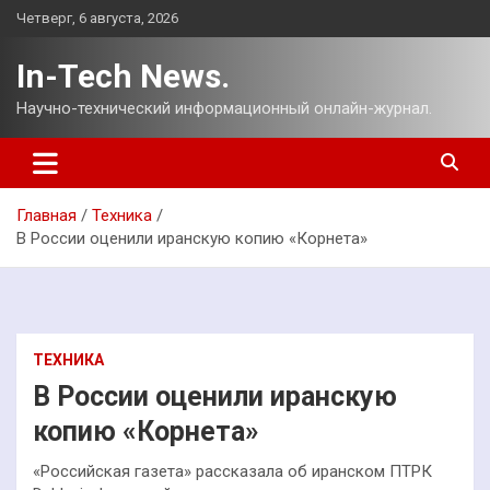
Перейти
Четверг, 6 августа, 2026
к
содержимому
In-Tech News.
Научно-технический информационный онлайн-журнал.
Главная
Техника
В России оценили иранскую копию «Корнета»
ТЕХНИКА
В России оценили иранскую
копию «Корнета»
«Российская газета» рассказала об иранском ПТРК