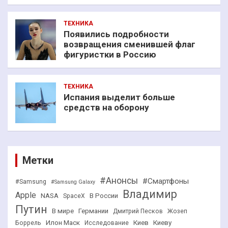
ТЕХНИКА
Появились подробности
возвращения сменившей флаг
фигуристки в Россию
ТЕХНИКА
Испания выделит больше
средств на оборону
Метки
#Анонсы
#Смартфоны
#Samsung
#Samsung Galaxy
Владимир
Apple
NASA
В России
SpaceX
Путин
В мире
Германии
Дмитрий Песков
Жозеп
Илон Маск
Киев
Киеву
Боррель
Исследование