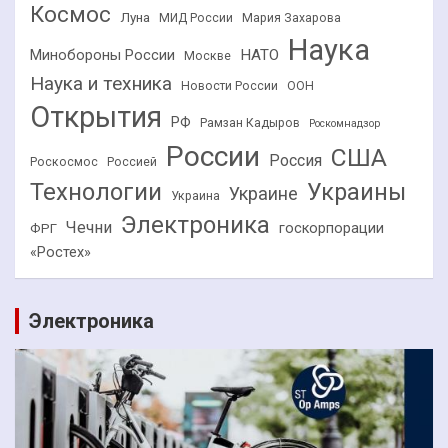
Космос
Луна
МИД России
Мария Захарова
Наука
НАТО
Минобороны России
Москве
Наука и техника
Новости России
ООН
Открытия
РФ
Рамзан Кадыров
Роскомнадзор
России
США
Россия
Роскосмос
Россией
Технологии
Украины
Украине
Украина
Электроника
Чечни
госкорпорации
ФРГ
«Ростех»
Электроника