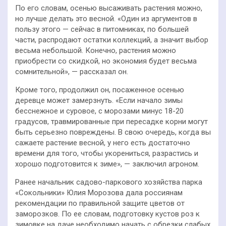
По его словам, осенью высаживать растения можно,
но лучше делать это весной. «Один из аргументов в
пользу этого — сейчас в питомниках, по большей
части, распродают остатки коллекций, а значит выбор
весьма небольшой. Конечно, растения можно
приобрести со скидкой, но экономия будет весьма
сомнительной», — рассказал он.
Кроме того, продолжил он, посаженное осенью
деревце может замерзнуть. «Если начало зимы
бесснежное и суровое, с морозами минус 18-20
градусов, травмированные при пересадке корни могут
быть серьезно повреждены. В свою очередь, когда вы
сажаете растение весной, у него есть достаточно
времени для того, чтобы укорениться, разрастись и
хорошо подготовится к зиме», — заключил агроном.
Ранее начальник садово-паркового хозяйства парка
«Сокольники» Юлия Морозова дала россиянам
рекомендации по правильной защите цветов от
заморозков. По ее словам, подготовку кустов роз к
зимовке на даче необходимо начать с обрезки слабых