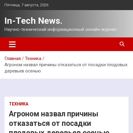
Перейти
Пятница, 7 августа, 2026
к
содержимому
In-Tech News.
Научно-технический информационный онлайн-журнал.
Главная
Техника
Агроном назвал причины отказаться от посадки плодовых
деревьев осенью
ТЕХНИКА
Агроном назвал причины
отказаться от посадки
плодовых деревьев осенью