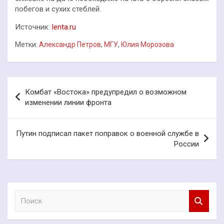
побегов и сухих стеблей.
Источник:
lenta.ru
Метки:
Александр Петров
,
МГУ
,
Юлия Морозова
Навигация
Комбат «Востока» предупредил о возможном
по
изменении линии фронта
записям
Путин подписал пакет поправок о военной службе в
России
П
о
и