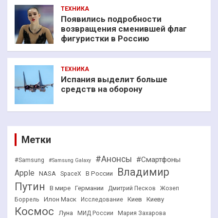
ТЕХНИКА
Появились подробности
возвращения сменившей флаг
фигуристки в Россию
ТЕХНИКА
Испания выделит больше
средств на оборону
Метки
#Анонсы
#Смартфоны
#Samsung
#Samsung Galaxy
Владимир
Apple
NASA
В России
SpaceX
Путин
В мире
Германии
Дмитрий Песков
Жозеп
Илон Маск
Киев
Киеву
Боррель
Исследование
Космос
Луна
МИД России
Мария Захарова