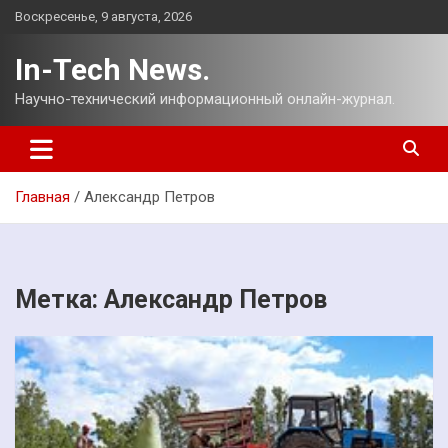
Перейти
Воскресенье, 9 августа, 2026
к
содержимому
In-Tech News.
Научно-технический информационный онлайн-журнал.
Главная
Александр Петров
Метка:
Александр Петров