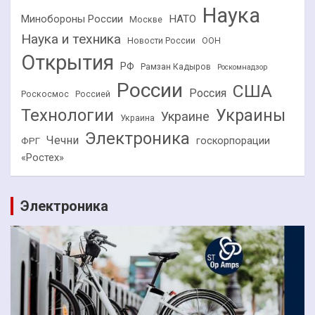
Наука
НАТО
Минобороны России
Москве
Наука и техника
Новости России
ООН
Открытия
РФ
Рамзан Кадыров
Роскомнадзор
России
США
Россия
Роскосмос
Россией
Технологии
Украины
Украине
Украина
Электроника
Чечни
госкорпорации
ФРГ
«Ростех»
Электроника