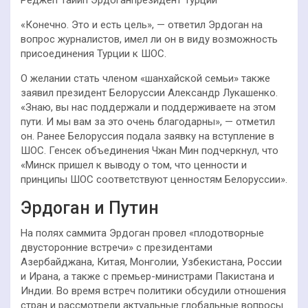
Реджеп Тайип Эрдоганпрезидент Турции
«Конечно. Это и есть цель», — ответил Эрдоган на
вопрос журналистов, имел ли он в виду возможность
присоединения Турции к ШОС.
О желании стать членом «шанхайской семьи» также
заявил президент Белоруссии Александр Лукашенко.
«Знаю, вы нас поддержали и поддерживаете на этом
пути. И мы вам за это очень благодарны», — отметил
он. Ранее Белоруссия подала заявку на вступление в
ШОС. Генсек объединения Чжан Мин подчеркнул, что
«Минск пришел к выводу о том, что ценности и
принципы ШОС соответствуют ценностям Белоруссии».
Эрдоган и Путин
На полях саммита Эрдоган провел «плодотворные
двусторонние встречи» с президентами
Азербайджана, Китая, Монголии, Узбекистана, России
и Ирана, а также с премьер-министрами Пакистана и
Индии. Во время встреч политики обсудили отношения
стран и рассмотрели актуальные глобальные вопросы.