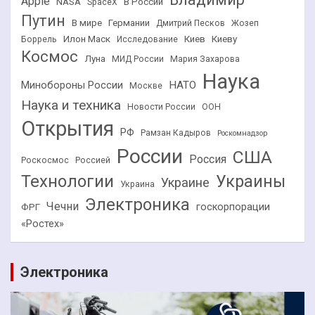
Apple
NASA
В России
SpaceX
Путин
В мире
Германии
Дмитрий Песков
Жозеп
Илон Маск
Киев
Киеву
Боррель
Исследование
Космос
Луна
МИД России
Мария Захарова
Наука
НАТО
Минобороны России
Москве
Наука и техника
Новости России
ООН
Открытия
РФ
Рамзан Кадыров
Роскомнадзор
России
США
Россия
Роскосмос
Россией
Технологии
Украины
Украине
Украина
Электроника
Чечни
госкорпорации
ФРГ
«Ростех»
Электроника