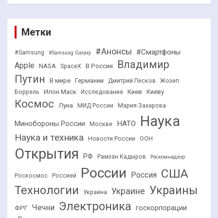
Метки
#Анонсы
#Смартфоны
#Samsung
#Samsung Galaxy
Владимир
Apple
NASA
В России
SpaceX
Путин
В мире
Германии
Дмитрий Песков
Жозеп
Илон Маск
Киев
Киеву
Боррель
Исследование
Космос
Луна
МИД России
Мария Захарова
Наука
НАТО
Минобороны России
Москве
Наука и техника
Новости России
ООН
Открытия
РФ
Рамзан Кадыров
Роскомнадзор
России
США
Россия
Роскосмос
Россией
Технологии
Украины
Украине
Украина
Электроника
Чечни
госкорпорации
ФРГ