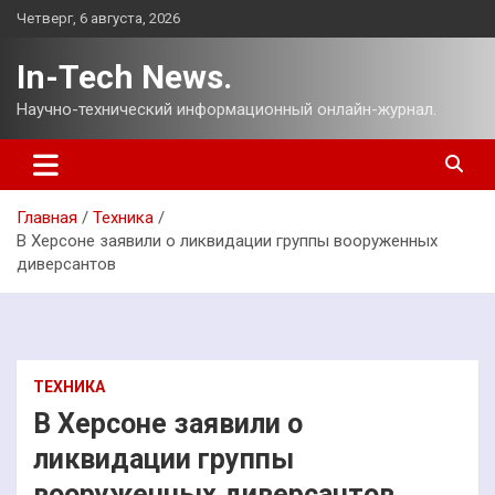
Перейти
Четверг, 6 августа, 2026
к
содержимому
In-Tech News.
Научно-технический информационный онлайн-журнал.
Главная
Техника
В Херсоне заявили о ликвидации группы вооруженных
диверсантов
ТЕХНИКА
В Херсоне заявили о
ликвидации группы
вооруженных диверсантов