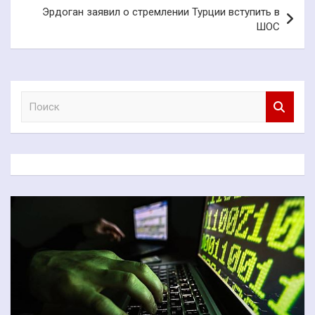
Эрдоган заявил о стремлении Турции вступить в
ШОС
П
о
и
с
к