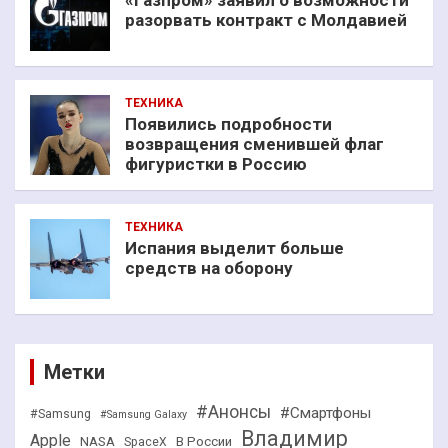
«Газпром» заявил о возможности
разорвать контракт с Молдавией
ТЕХНИКА
Появились подробности
возвращения сменившей флаг
фигуристки в Россию
ТЕХНИКА
Испания выделит больше
средств на оборону
Метки
#Анонсы
#Смартфоны
#Samsung
#Samsung Galaxy
Владимир
Apple
NASA
В России
SpaceX