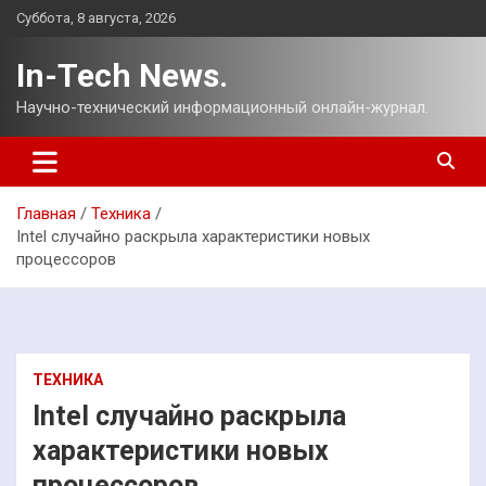
Перейти
Суббота, 8 августа, 2026
к
содержимому
In-Tech News.
Научно-технический информационный онлайн-журнал.
Главная
Техника
Intel случайно раскрыла характеристики новых
процессоров
ТЕХНИКА
Intel случайно раскрыла
характеристики новых
процессоров