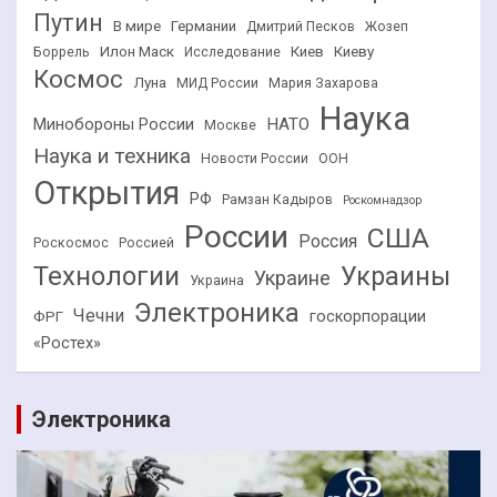
Путин
В мире
Германии
Дмитрий Песков
Жозеп
Илон Маск
Киев
Киеву
Боррель
Исследование
Космос
Луна
МИД России
Мария Захарова
Наука
НАТО
Минобороны России
Москве
Наука и техника
Новости России
ООН
Открытия
РФ
Рамзан Кадыров
Роскомнадзор
России
США
Россия
Роскосмос
Россией
Технологии
Украины
Украине
Украина
Электроника
Чечни
госкорпорации
ФРГ
«Ростех»
Электроника