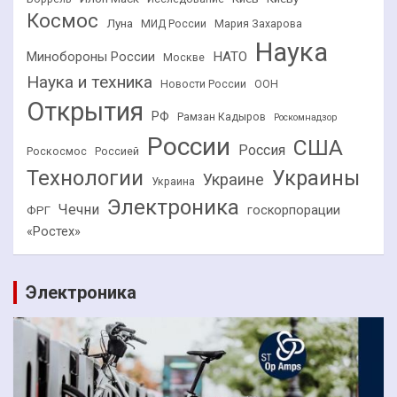
Космос
Луна
МИД России
Мария Захарова
Наука
НАТО
Минобороны России
Москве
Наука и техника
Новости России
ООН
Открытия
РФ
Рамзан Кадыров
Роскомнадзор
России
США
Россия
Роскосмос
Россией
Технологии
Украины
Украине
Украина
Электроника
Чечни
госкорпорации
ФРГ
«Ростех»
Электроника