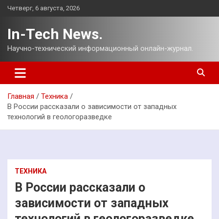
Перейти
Четверг, 6 августа, 2026
к
содержимому
In-Tech News.
Научно-технический информационный онлайн-журнал.
Главная
Техника
В России рассказали о зависимости от западных
технологий в геологоразведке
ТЕХНИКА
В России рассказали о
зависимости от западных
технологий в геологоразведке