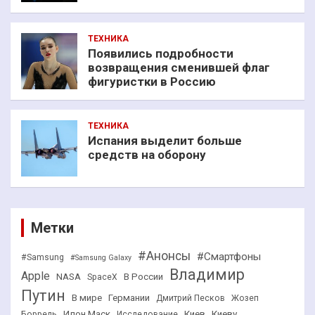
ТЕХНИКА
Появились подробности
возвращения сменившей флаг
фигуристки в Россию
ТЕХНИКА
Испания выделит больше
средств на оборону
Метки
#Анонсы
#Смартфоны
#Samsung
#Samsung Galaxy
Владимир
Apple
NASA
В России
SpaceX
Путин
В мире
Германии
Дмитрий Песков
Жозеп
Илон Маск
Киев
Киеву
Боррель
Исследование