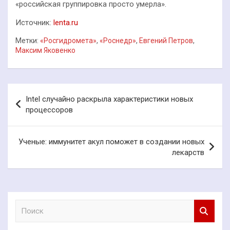
«российская группировка просто умерла».
Источник:
lenta.ru
Метки:
«Росгидромета»
,
«Роснедр»
,
Евгений Петров
,
Максим Яковенко
Навигация
Intel случайно раскрыла характеристики новых
по
процессоров
записям
Ученые: иммунитет акул поможет в создании новых
лекарств
П
о
и