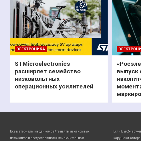
ЭЛЕКТРОНИКА
ЭЛЕКТРОН
STMicroelectronics
«Росэле
расширяет семейство
выпуск 
низковольтных
накопит
операционных усилителей
момента
маркиро
Все материалы на данном сайте взяты из открытых
Если Вы обнаружи
источников и предоставляются исключительно в
нарушают авторс