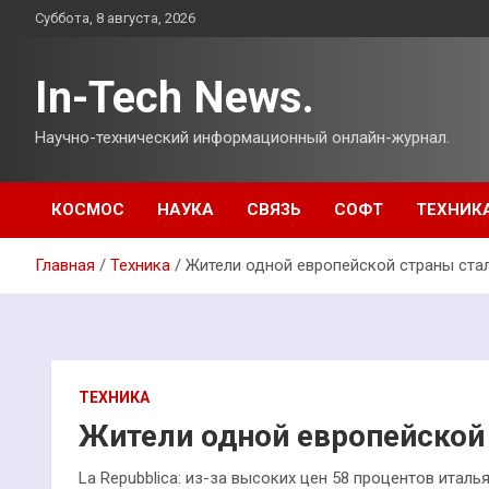
Перейти
Суббота, 8 августа, 2026
к
содержимому
In-Tech News.
Научно-технический информационный онлайн-журнал.
КОСМОС
НАУКА
СВЯЗЬ
СОФТ
ТЕХНИК
Главная
Техника
Жители одной европейской страны ста
ТЕХНИКА
Жители одной европейской
La Repubblica: из-за высоких цен 58 процентов италь