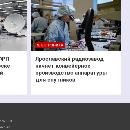
ЭЛЕКТРОНИКА
 ФРП
Ярославский радиозавод
рске
начнет конвейерное
ий
производство аппаратуры
для спутников
алы 18+!
ательна.