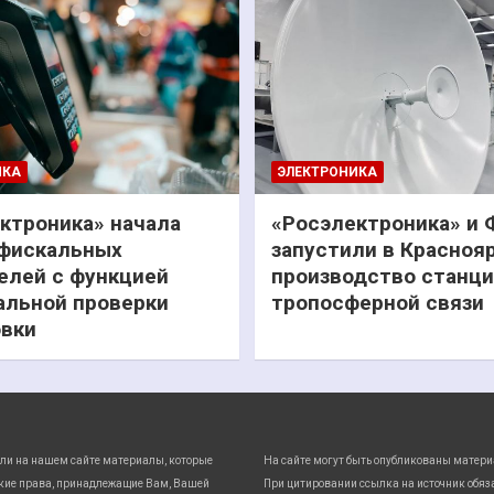
ИКА
ЭЛЕКТРОНИКА
ктроника» начала
«Росэлектроника» и
фискальных
запустили в Красноя
елей с функцией
производство станц
льной проверки
тропосферной связи
вки
ли на нашем сайте материалы, которые
На сайте могут быть опубликованы матери
кие права, принадлежащие Вам, Вашей
При цитировании ссылка на источник обяз