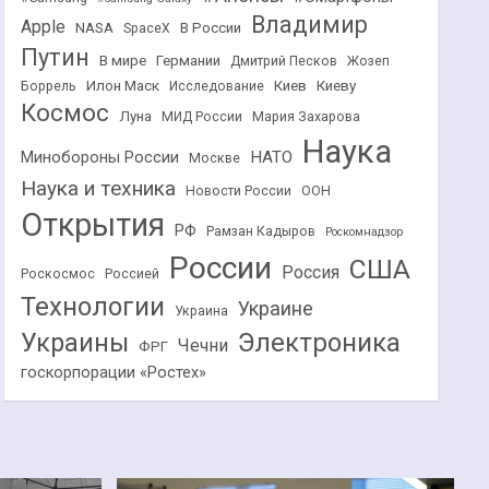
Владимир
Apple
NASA
В России
SpaceX
Путин
В мире
Германии
Дмитрий Песков
Жозеп
Илон Маск
Киев
Киеву
Боррель
Исследование
Космос
Луна
МИД России
Мария Захарова
Наука
НАТО
Минобороны России
Москве
Наука и техника
Новости России
ООН
Открытия
РФ
Рамзан Кадыров
Роскомнадзор
России
США
Россия
Роскосмос
Россией
Технологии
Украине
Украина
Украины
Электроника
Чечни
ФРГ
госкорпорации «Ростех»