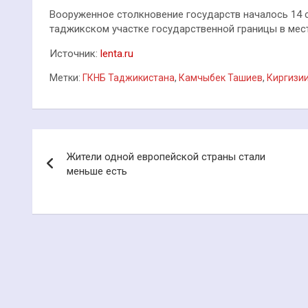
Вооруженное столкновение государств началось 14 
таджикском участке государственной границы в мес
Источник:
lenta.ru
Метки:
ГКНБ Таджикистана
,
Камчыбек Ташиев
,
Киргизи
Навигация
Жители одной европейской страны стали
по
меньше есть
записям