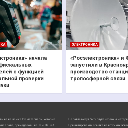
ИКА
ЭЛЕКТРОНИКА
ктроника» начала
«Росэлектроника» и
фискальных
запустили в Красноя
елей с функцией
производство станц
льной проверки
тропосферной связи
вки
ли на нашем сайте материалы, которые
На сайте могут быть опубликованы матери
кие права, принадлежащие Вам, Вашей
При цитировании ссылка на источник обяз