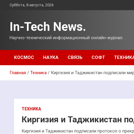
Перейти
Суббота, 8 августа, 2026
к
содержимому
In-Tech News.
Научно-технический информационный онлайн-журнал.
КОСМОС
НАУКА
СВЯЗЬ
СОФТ
ТЕХНИК
Главная
Техника
Киргизия и Таджикистан подписали ми
ТЕХНИКА
Киргизия и Таджикистан п
Киргизия и Таджикистан подписали протокол о пре