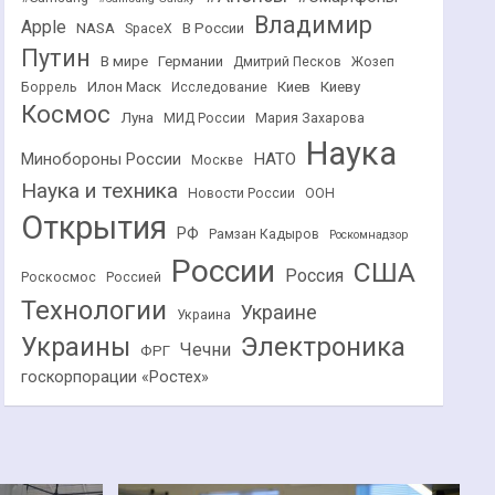
Владимир
Apple
NASA
В России
SpaceX
Путин
В мире
Германии
Дмитрий Песков
Жозеп
Илон Маск
Киев
Киеву
Боррель
Исследование
Космос
Луна
МИД России
Мария Захарова
Наука
НАТО
Минобороны России
Москве
Наука и техника
Новости России
ООН
Открытия
РФ
Рамзан Кадыров
Роскомнадзор
России
США
Россия
Роскосмос
Россией
Технологии
Украине
Украина
Украины
Электроника
Чечни
ФРГ
госкорпорации «Ростех»