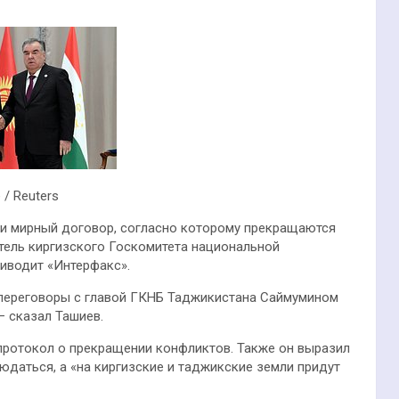
e / Reuters
ли мирный договор, согласно которому прекращаются
тель киргизского Госкомитета национальной
риводит «Интерфакс».
переговоры с главой ГКНБ Таджикистана Саймумином
— сказал Ташиев.
 протокол о прекращении конфликтов. Также он выразил
юдаться, а «на киргизские и таджикские земли придут