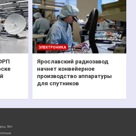
ЭЛЕКТРОНИКА
 ФРП
Ярославский радиозавод
рске
начнет конвейерное
ий
производство аппаратуры
для спутников
алы 18+!
ательна.