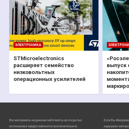
ЭЛЕКТРОНИКА
ЭЛЕКТРОН
STMicroelectronics
«Росэле
расширяет семейство
выпуск 
низковольтных
накопит
операционных усилителей
момента
маркиро
Все материалы на данном сайте взяты из открытых
Если Вы обнаружи
источников и предоставляются исключительно в
нарушают авторс