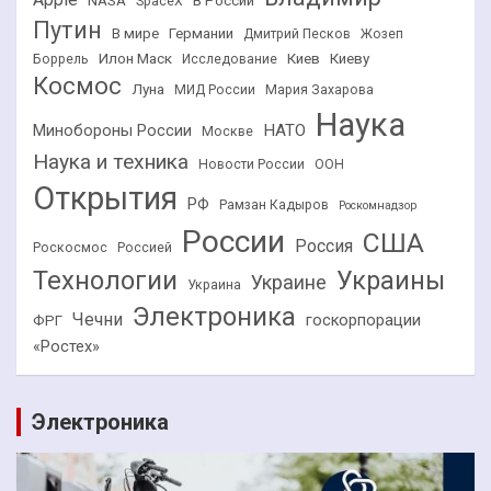
NASA
В России
SpaceX
Путин
В мире
Германии
Дмитрий Песков
Жозеп
Илон Маск
Киев
Киеву
Боррель
Исследование
Космос
Луна
МИД России
Мария Захарова
Наука
НАТО
Минобороны России
Москве
Наука и техника
Новости России
ООН
Открытия
РФ
Рамзан Кадыров
Роскомнадзор
России
США
Россия
Роскосмос
Россией
Технологии
Украины
Украине
Украина
Электроника
Чечни
госкорпорации
ФРГ
«Ростех»
Электроника