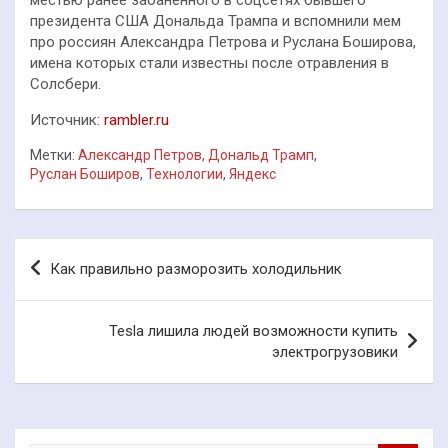
президента США Дональда Трампа и вспомнили мем
про россиян Александра Петрова и Руслана Боширова,
имена которых стали известны после отравления в
Солсбери.
Источник:
rambler.ru
Метки:
Александр Петров
,
Дональд Трамп
,
Руслан Боширов
,
Технологии
,
Яндекс
Навигация
Как правильно разморозить холодильник
по
записям
Tesla лишила людей возможности купить
электрогрузовики