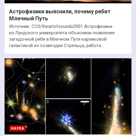
Астрофизики выяснили, почему рябит
Млечный Путь
Источник: CC0/theartofsounds2001 Астрофизики
из Лундского университета объяснили появление
загадочной ряби в Млечном Пути карликовой
галактикой из созвездия Стрельца, работа…
НАУКА