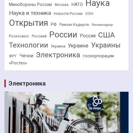
Наука
НАТО
Минобороны России
Москве
Наука и техника
Новости России
ООН
Открытия
РФ
Рамзан Кадыров
Роскомнадзор
России
США
Россия
Роскосмос
Россией
Технологии
Украины
Украине
Украина
Электроника
Чечни
госкорпорации
ФРГ
«Ростех»
Электроника