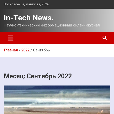
Перейти
Воскресенье, 9 августа, 2026
к
содержимому
In-Tech News.
Научно-технический информационный онлайн-журнал.
Главная
2022
Сентябрь
Месяц:
Сентябрь 2022