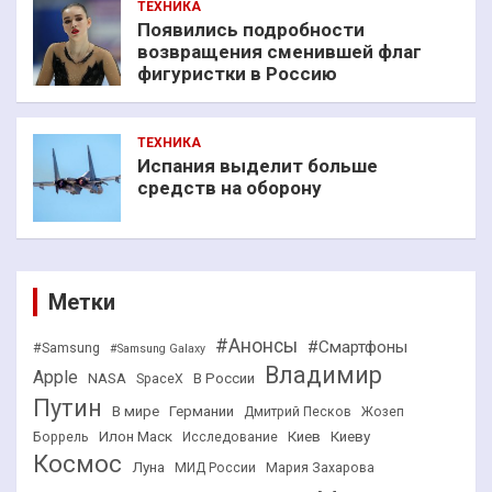
ТЕХНИКА
Появились подробности
возвращения сменившей флаг
фигуристки в Россию
ТЕХНИКА
Испания выделит больше
средств на оборону
Метки
#Анонсы
#Смартфоны
#Samsung
#Samsung Galaxy
Владимир
Apple
NASA
В России
SpaceX
Путин
В мире
Германии
Дмитрий Песков
Жозеп
Илон Маск
Киев
Киеву
Боррель
Исследование
Космос
Луна
МИД России
Мария Захарова