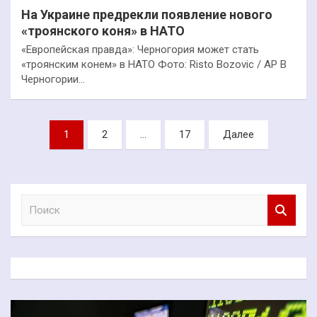
На Украине предрекли появление нового
«троянского коня» в НАТО
«Европейская правда»: Черногория может стать
«троянским конем» в НАТО Фото: Risto Bozovic / AP В
Черногории…
Пагинация
1
2
…
17
Далее
записей
П
о
и
с
к