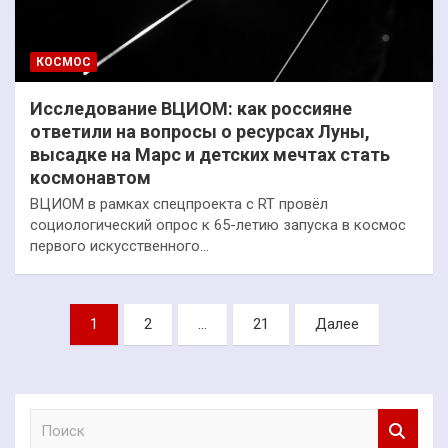
КОСМОС
Исследование ВЦИОМ: как россияне
ответили на вопросы о ресурсах Луны,
высадке на Марс и детских мечтах стать
космонавтом
ВЦИОМ в рамках спецпроекта с RT провёл
социологический опрос к 65-летию запуска в космос
первого искусственного…
Пагинация
1
2
…
21
Далее
записей
П
о