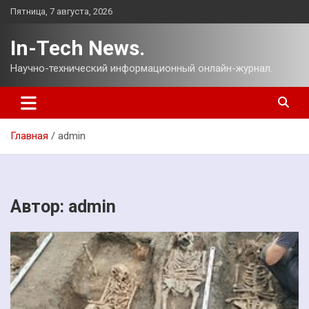
Перейти
Пятница, 7 августа, 2026
к
содержимому
In-Tech News.
Научно-технический информационный онлайн-журнал.
Главная
admin
Автор:
admin