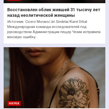
Восстановлен облик жившей 31 тысячу лет
назад неолитической женщины
Источник: Cicero Moraes/Jiri Sindelar/Karel Drbal
Международная команда исследователей под
руководством Администрации пещер Чехии исправила
вековую ошибку…
НАУКА