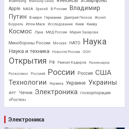
#Анонсы
#Смартфоны
#Samsung
#Samsung Galaxy
Владимир
Apple
NASA
В России
SpaceX
Путин
В мире
Германии
Дмитрий Песков
Жозеп
Илон Маск
Киев
Киеву
Боррель
Исследование
Космос
Луна
МИД России
Мария Захарова
Наука
НАТО
Минобороны России
Москве
Наука и техника
Новости России
ООН
Открытия
РФ
Рамзан Кадыров
Роскомнадзор
России
США
Россия
Роскосмос
Россией
Технологии
Украины
Украине
Украина
Электроника
Чечни
госкорпорации
ФРГ
«Ростех»
Электроника