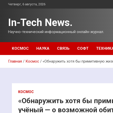
Перейти
Четверг, 6 августа, 2026
к
содержимому
In-Tech News.
Научно-технический информационный онлайн-журнал.
КОСМОС
НАУКА
СВЯЗЬ
СОФТ
ТЕХНИК
Главная
Космос
«Обнаружить хотя бы примитивную жиз
КОСМОС
«Обнаружить хотя бы прим
учёный — о возможной оби