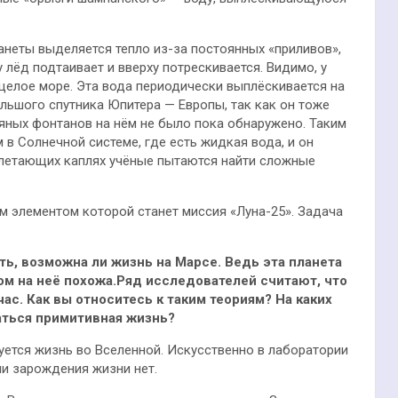
ланеты выделяется тепло из-за постоянных «приливов»,
 лёд подтаивает и вверху потрескивается. Видимо, у
целое море. Эта вода периодически выплёскивается на
ольшого спутника Юпитера — Европы, так как он тоже
ных фонтанов на нём не было пока обнаружено. Таким
в Солнечной системе, где есть жидкая вода, и он
ылетающих каплях учёные пытаются найти сложные
м элементом которой станет миссия «Луна-25». Задача
ь, возможна ли жизнь на Марсе. Ведь эта планета
ом на неё похожа.
Ряд исследователей считают, что
час.
Как вы относитесь к таким теориям? На каких
аться примитивная жизнь?
уется жизнь во Вселенной. Искусственно в лаборатории
ии зарождения жизни нет.