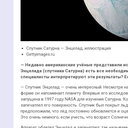
Спутник Сатурна — Энцелад, иллюстрация
Gettyimages.ru
—
Недавно американские учёные представили исс
Энцелада (спутника Сатурна) есть все необходи
специалисты интерпретируют эти результаты? Ест
— Спутник Энцелад — очень интересный. Несмотря на
форме он напоминает планету. Впервые его исследов
запущена в 1997 году NASA для изучения Сатурна. К
запечатлел его поверхность. Спутник был покрыт льд
предположили, что лёд постоянно обновляется и оцен
Это очень немного, если учесть, что возраст Солнечн
Аппарат облетел Энцелад и запечатлел, так называ