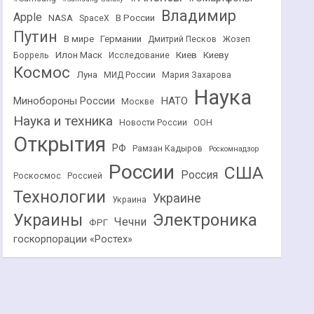
Владимир
Apple
NASA
В России
SpaceX
Путин
В мире
Германии
Дмитрий Песков
Жозеп
Илон Маск
Киев
Киеву
Боррель
Исследование
Космос
Луна
МИД России
Мария Захарова
Наука
НАТО
Минобороны России
Москве
Наука и техника
Новости России
ООН
Открытия
РФ
Рамзан Кадыров
Роскомнадзор
России
США
Россия
Роскосмос
Россией
Технологии
Украине
Украина
Украины
Электроника
Чечни
ФРГ
госкорпорации «Ростех»