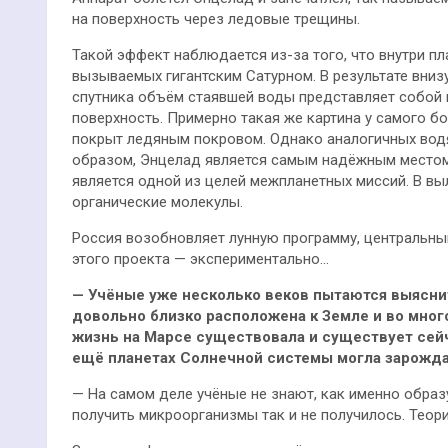
на поверхность через ледовые трещины.
Такой эффект наблюдается из-за того, что внутри п
вызываемых гигантским Сатурном. В результате внизу
спутника объём стаявшей воды представляет собой 
поверхность. Примерно такая же картина у самого б
покрыт ледяным покровом. Однако аналогичных водя
образом, Энцелад является самым надёжным местом 
является одной из целей межпланетных миссий. В в
органические молекулы.
Россия возобновляет лунную программу, центральны
этого проекта — экспериментально…
—
Учёные уже несколько веков пытаются выяснит
довольно близко расположена к Земле и во мног
жизнь на Марсе существовала и существует сей
ещё планетах Солнечной системы могла зарожд
— На самом деле учёные не знают, как именно образ
получить микроорганизмы так и не получилось. Теор