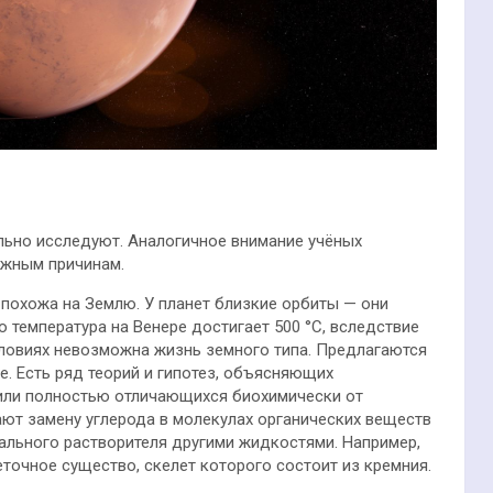
ельно исследуют. Аналогичное внимание учёных
ложным причинам.
 похожа на Землю. У планет близкие орбиты — они
 температура на Венере достигает 500 °C, вследствие
словиях невозможна жизнь земного типа. Предлагаются
е. Есть ряд теорий и гипотез, объясняющих
или полностью отличающихся биохимически от
ают замену углерода в молекулах органических веществ
ального растворителя другими жидкостями. Например,
еточное существо, скелет которого состоит из кремния.