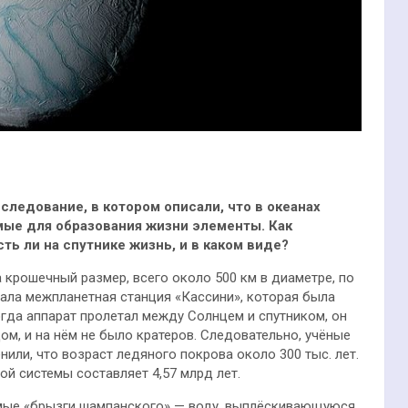
ледование, в котором описали, что в океанах
мые для образования жизни элементы. Как
ь ли на спутнике жизнь, и в каком виде?
 крошечный размер, всего около 500 км в диаметре, по
ала межпланетная станция «Кассини», которая была
огда аппарат пролетал между Солнцем и спутником, он
ом, и на нём не было кратеров. Следовательно, учёные
или, что возраст ледяного покрова около 300 тыс. лет.
ой системы составляет 4,57 млрд лет.
емые «брызги шампанского» — воду, выплёскивающуюся