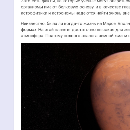
Зато есть факты, на которые учёные могут оперетьс
организмы имеют белковую основу, и в качестве гла
астрофизики и астрономы надеются найти жизнь вне 
Неизвестно, была ли когда-то жизнь на Марсе. Вполн
формах. На этой планете достаточно высокая для жи
атмосфера. Поэтому полного аналога земной жизни с