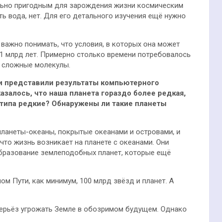
льно пригодным для зарождения жизни космическим
ь вода, нет. Для его детального изучения ещё нужно
 важно понимать, что условия, в которых она может
 1 млрд лет. Примерно столько времени потребовалось
я сложные молекулы.
и представили результаты компьютерного
азалось, что наша планета гораздо более редкая,
 типа редкие? Обнаружены ли такие планеты
 планеты-океаны, покрытые океанами и островами, и
что жизнь возникает на планете с океанами. Они
бразование землеподобных планет, которые ещё
ном Пути, как минимум, 100 млрд звёзд и планет. А
серьёз угрожать Земле в обозримом будущем. Однако