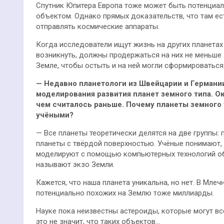
Спутник Юпитера Европа тоже может быть потенциа
объектом. Однако прямых доказательств, что там ест
отправлять космические аппараты.
Когда исследователи ищут жизнь на других планетах
возникнуть, должны продержаться на них не меньше
Земле, чтобы остыть и на ней могли сформироватьс
—
Недавно планетологи из Швейцарии и Германи
моделирования развития планет земного типа. Ок
чем считалось раньше. Почему планеты земного
учёными?
— Все планеты теоретически делятся на две группы:
планеты с твёрдой поверхностью. Учёные понимают, 
моделируют с помощью компьютерных технологий о
называют экзо Земли.
Кажется, что наша планета уникальна, но нет. В Млеч
потенциально похожих на Землю тоже миллиарды.
Науке пока неизвестны астероиды, которые могут в
это не значит, что таких объектов…