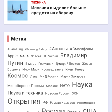
ТЕХНИКА
Испания выделит больше
средств на оборону
Метки
#Анонсы
#Смартфоны
#Samsung
#Samsung Galaxy
Владимир
Apple
NASA
В России
SpaceX
Путин
В мире
Германии
Дмитрий Песков
Жозеп
Илон Маск
Киев
Киеву
Боррель
Исследование
Космос
Луна
МИД России
Мария Захарова
Наука
НАТО
Минобороны России
Москве
Наука и техника
Новости России
ООН
Открытия
РФ
Рамзан Кадыров
Роскомнадзор
России
США