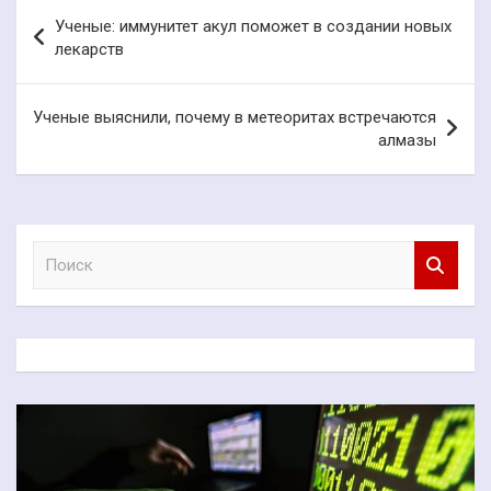
Навигация
Ученые: иммунитет акул поможет в создании новых
по
лекарств
записям
Ученые выяснили, почему в метеоритах встречаются
алмазы
П
о
и
с
к