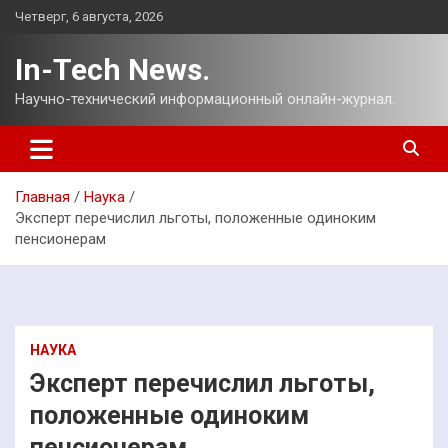
Перейти
Четверг, 6 августа, 2026
к
содержимому
In-Tech News.
Научно-технический информационный онлайн-журнал.
Главная
Наука
Эксперт перечислил льготы, положенные одиноким
пенсионерам
НАУКА
Эксперт перечислил льготы,
положенные одиноким
пенсионерам