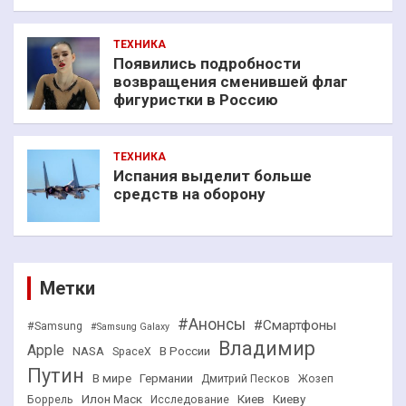
ТЕХНИКА
Появились подробности
возвращения сменившей флаг
фигуристки в Россию
ТЕХНИКА
Испания выделит больше
средств на оборону
Метки
#Анонсы
#Смартфоны
#Samsung
#Samsung Galaxy
Владимир
Apple
NASA
В России
SpaceX
Путин
В мире
Германии
Дмитрий Песков
Жозеп
Илон Маск
Киев
Киеву
Боррель
Исследование