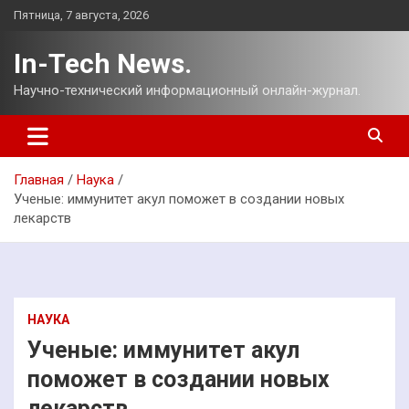
Перейти
Пятница, 7 августа, 2026
к
содержимому
In-Tech News.
Научно-технический информационный онлайн-журнал.
Главная
Наука
Ученые: иммунитет акул поможет в создании новых
лекарств
НАУКА
Ученые: иммунитет акул
поможет в создании новых
лекарств