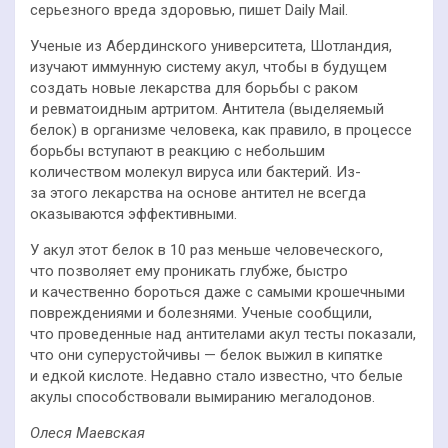
серьезного вреда здоровью, пишет Daily Mail.
Ученые из Абердинского университета, Шотландия,
изучают иммунную систему акул, чтобы в будущем
создать новые лекарства для борьбы с раком
и ревматоидным артритом. Антитела (выделяемый
белок) в организме человека, как правило, в процессе
борьбы вступают в реакцию с небольшим
количеством молекул вируса или бактерий. Из-
за этого лекарства на основе антител не всегда
оказываются эффективными.
У акул этот белок в 10 раз меньше человеческого,
что позволяет ему проникать глубже, быстро
и качественно бороться даже с самыми крошечными
повреждениями и болезнями. Ученые сообщили,
что проведенные над антителами акул тесты показали,
что они суперустойчивы — белок выжил в кипятке
и едкой кислоте. Недавно стало известно, что белые
акулы способствовали вымиранию мегалодонов.
Олеся Маевская