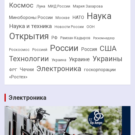
Космос
Луна
МИД России
Мария Захарова
Наука
НАТО
Минобороны России
Москве
Наука и техника
Новости России
ООН
Открытия
РФ
Рамзан Кадыров
Роскомнадзор
России
США
Россия
Роскосмос
Россией
Технологии
Украины
Украине
Украина
Электроника
Чечни
госкорпорации
ФРГ
«Ростех»
Электроника