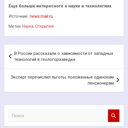
Еще больше интересного о науке и технологиях
Источник:
news.mail.ru
Метки:
Наука
,
Открытия
Навигация
В России рассказали о зависимости от западных
по
технологий в геологоразведке
записям
Эксперт перечислил льготы, положенные одиноким
пенсионерам
П
о
и