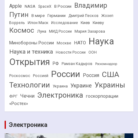
Владимир
Apple
NASA
В России
SpaceX
Путин
В мире
Германии
Дмитрий Песков
Жозеп
Илон Маск
Киев
Киеву
Боррель
Исследование
Космос
Луна
МИД России
Мария Захарова
Наука
НАТО
Минобороны России
Москве
Наука и техника
Новости России
ООН
Открытия
РФ
Рамзан Кадыров
Роскомнадзор
России
США
Россия
Роскосмос
Россией
Технологии
Украины
Украине
Украина
Электроника
Чечни
госкорпорации
ФРГ
«Ростех»
Электроника