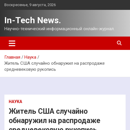
Перейти
Воскресенье, 9 августа, 2026
к
содержимому
In-Tech News.
Научно-технический информационный онлайн-журнал.
Главная
Наука
Житель США случайно обнаружил на распродаже
средневековую рукопись
НАУКА
Житель США случайно
обнаружил на распродаже
средневековую рукопись