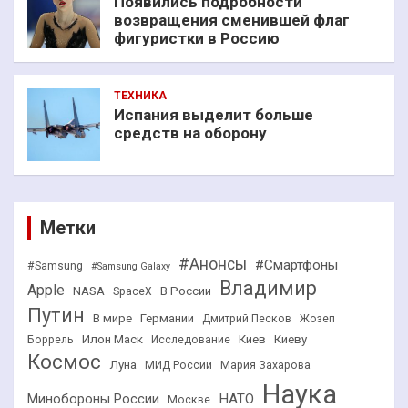
Появились подробности
возвращения сменившей флаг
фигуристки в Россию
ТЕХНИКА
Испания выделит больше
средств на оборону
Метки
#Анонсы
#Смартфоны
#Samsung
#Samsung Galaxy
Владимир
Apple
NASA
В России
SpaceX
Путин
В мире
Германии
Дмитрий Песков
Жозеп
Илон Маск
Киев
Киеву
Боррель
Исследование
Космос
Луна
МИД России
Мария Захарова
Наука
НАТО
Минобороны России
Москве