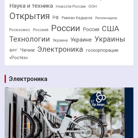
Наука и техника
Новости России
ООН
Открытия
РФ
Рамзан Кадыров
Роскомнадзор
России
США
Россия
Роскосмос
Россией
Технологии
Украины
Украине
Украина
Электроника
Чечни
госкорпорации
ФРГ
«Ростех»
Электроника