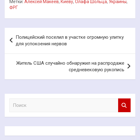
Метки:
Алексей Макеев
,
Киеву
,
Олафа Шольца
,
Украины
,
ФРГ
Навигация
Полицейский поселил в участке огромную улитку
по
для успокоения нервов
записям
Житель США случайно обнаружил на распродаже
средневековую рукопись
П
о
и
с
к