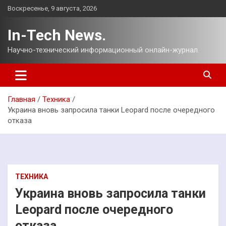
Перейти
Воскресенье, 9 августа, 2026
к
содержимому
In-Tech News.
Научно-технический информационный онлайн-журнал.
Главная
Техника
Украина вновь запросила танки Leopard после очередного
отказа
ТЕХНИКА
Украина вновь запросила танки
Leopard после очередного
отказа