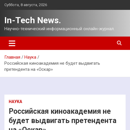
Перейти
Суббота, 8 августа, 2026
к
содержимому
In-Tech News.
Научно-технический информационный онлайн-журнал.
Главная
Наука
Российская киноакадемия не будет выдвигать
претендента на «Оскар»
НАУКА
Российская киноакадемия не
будет выдвигать претендента
на «Оскар»