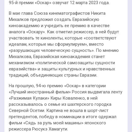
95-й премии «Оскар» озвучат 12 марта 2023 года.
В мае глава Союза кинематографистов Никита
Михалков предложил создать Евразийскую
киноакадемию и учредить ее премию в качестве
аналога «Оскару». Как отметил режиссер, в ней будут
участвовать те киноленты, которые «соответствуют
идеалам, которые мы сформулируем», вместо
«разрушающих человеческую сущность». По мнению
Михалкова, Евразийская киноакадемия станет
механизмом «политической самозащиты сущности
евразийства» и защиты культурных и нравственных
традиций, объединяющих страны Евразии.
На прошлую, 94-ю премию «Оскар» в категории
«Лучший иностранный фильм» Россия выдвигала ленту
«Разжимая Кулаки» Киры Коваленко, в ней
рассказывалось о семье из шахтерского городка
Северной Осетии. Картина не вошла в шорт-лист
претендентов, победу в номинации в итоге одержал
фильм «Сядь за руль моей машины» японского
режиссера Рюсукэ Хамагути.