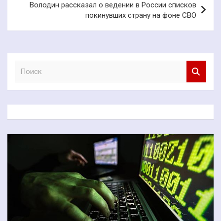
Володин рассказал о ведении в России списков
покинувших страну на фоне СВО
П
о
и
с
к