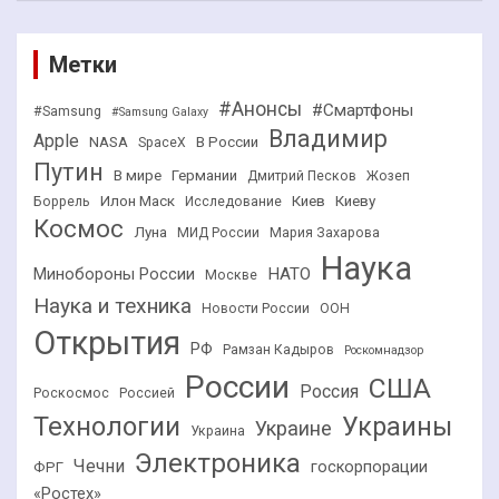
Метки
#Анонсы
#Смартфоны
#Samsung
#Samsung Galaxy
Владимир
Apple
NASA
В России
SpaceX
Путин
В мире
Германии
Дмитрий Песков
Жозеп
Илон Маск
Киев
Киеву
Боррель
Исследование
Космос
Луна
МИД России
Мария Захарова
Наука
НАТО
Минобороны России
Москве
Наука и техника
Новости России
ООН
Открытия
РФ
Рамзан Кадыров
Роскомнадзор
России
США
Россия
Роскосмос
Россией
Технологии
Украины
Украине
Украина
Электроника
Чечни
госкорпорации
ФРГ
«Ростех»