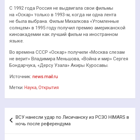
С 1992 года Россия не выдвигала свои фильмы
на «Оскар» только в 1993-м, когда ни одна лента
не была выбрана. Фильм Михалкова «Утомленные
солнцем» в 1995 году получил премию американской
киноакадемии как лучший фильм на иностранном
языке.
Во времена СССР «Оскар» получили «Москва слезам
не верит» Владимира Меньшова, «Война и мир» Сергея
Бондарчука, «Дерсу Узала» Акиры Куросавы.
Источник:
news.mail.ru
Метки:
Наука
,
Открытия
Навигация
ВСУ нанесли удар по Лисичанску из РСЗО HIMARS в
по
ночь после референдума
записям