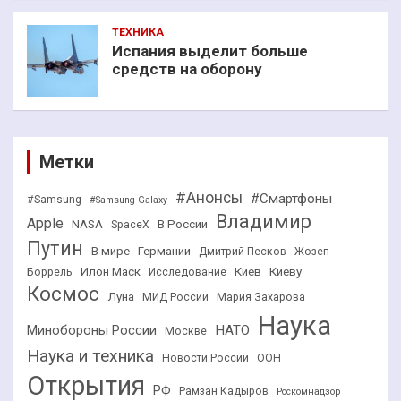
ТЕХНИКА
Испания выделит больше
средств на оборону
Метки
#Анонсы
#Смартфоны
#Samsung
#Samsung Galaxy
Владимир
Apple
NASA
В России
SpaceX
Путин
В мире
Германии
Дмитрий Песков
Жозеп
Илон Маск
Киев
Киеву
Боррель
Исследование
Космос
Луна
МИД России
Мария Захарова
Наука
НАТО
Минобороны России
Москве
Наука и техника
Новости России
ООН
Открытия
РФ
Рамзан Кадыров
Роскомнадзор