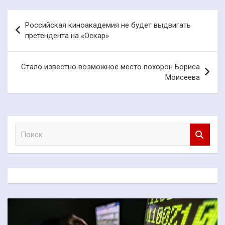
Навигация
Российская киноакадемия не будет выдвигать
по
претендента на «Оскар»
записям
Стало известно возможное место похорон Бориса
Моисеева
П
о
и
с
к