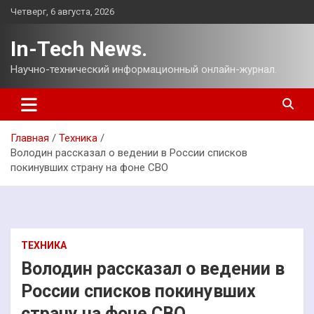
Перейти
Четверг, 6 августа, 2026
к
содержимому
In-Tech News.
Научно-технический информационный онлайн-журнал.
Главная
Техника
Володин рассказал о ведении в России списков
покинувших страну на фоне СВО
ТЕХНИКА
Володин рассказал о ведении в
России списков покинувших
страну на фоне СВО