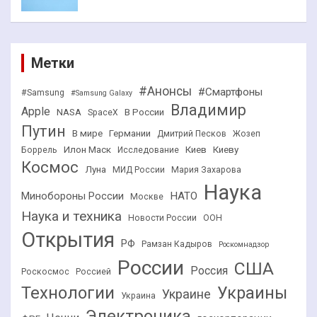
Метки
#Анонсы
#Смартфоны
#Samsung
#Samsung Galaxy
Владимир
Apple
NASA
В России
SpaceX
Путин
В мире
Германии
Дмитрий Песков
Жозеп
Илон Маск
Киев
Киеву
Боррель
Исследование
Космос
Луна
МИД России
Мария Захарова
Наука
НАТО
Минобороны России
Москве
Наука и техника
Новости России
ООН
Открытия
РФ
Рамзан Кадыров
Роскомнадзор
России
США
Россия
Роскосмос
Россией
Технологии
Украины
Украине
Украина
Электроника