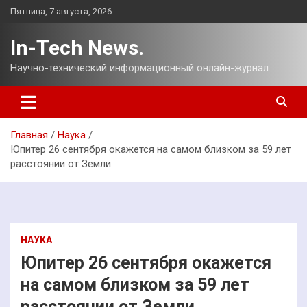
Перейти
Пятница, 7 августа, 2026
к
содержимому
In-Tech News.
Научно-технический информационный онлайн-журнал.
Главная
Наука
Юпитер 26 сентября окажется на самом близком за 59 лет
расстоянии от Земли
НАУКА
Юпитер 26 сентября окажется
на самом близком за 59 лет
расстоянии от Земли