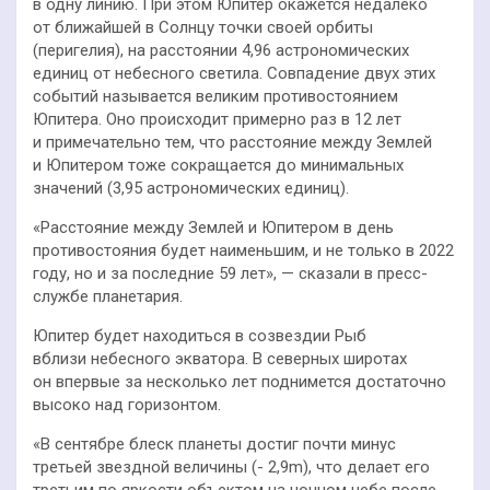
в одну линию. При этом Юпитер окажется недалеко
от ближайшей в Солнцу точки своей орбиты
(перигелия), на расстоянии 4,96 астрономических
единиц от небесного светила. Совпадение двух этих
событий называется великим противостоянием
Юпитера. Оно происходит примерно раз в 12 лет
и примечательно тем, что расстояние между Землей
и Юпитером тоже сокращается до минимальных
значений (3,95 астрономических единиц).
«Расстояние между Землей и Юпитером в день
противостояния будет наименьшим, и не только в 2022
году, но и за последние 59 лет», — сказали в пресс-
службе планетария.
Юпитер будет находиться в созвездии Рыб
вблизи небесного экватора. В северных широтах
он впервые за несколько лет поднимется достаточно
высоко над горизонтом.
«В сентябре блеск планеты достиг почти минус
третьей звездной величины (- 2,9m), что делает его
третьим по яркости объектом на ночном небе после