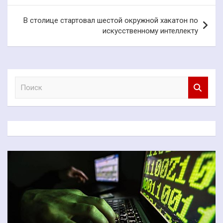
записям
В столице стартовал шестой окружной хакатон по
искусственному интеллекту
П
о
и
с
к