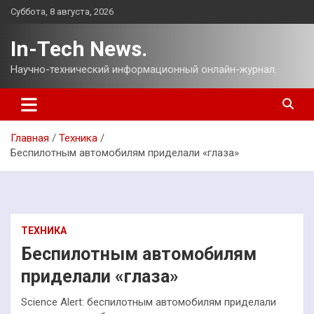
Перейти
Суббота, 8 августа, 2026
к
содержимому
In-Tech News.
Научно-технический информационный онлайн-журнал.
Главная
Техника
Беспилотным автомобилям приделали «глаза»
ТЕХНИКА
Беспилотным автомобилям
приделали «глаза»
Science Alert: беспилотным автомобилям приделали