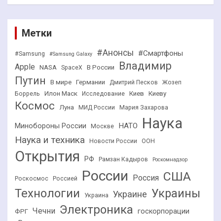
Метки
#Анонсы
#Смартфоны
#Samsung
#Samsung Galaxy
Владимир
Apple
NASA
В России
SpaceX
Путин
В мире
Германии
Дмитрий Песков
Жозеп
Илон Маск
Киев
Киеву
Боррель
Исследование
Космос
Луна
МИД России
Мария Захарова
Наука
НАТО
Минобороны России
Москве
Наука и техника
Новости России
ООН
Открытия
РФ
Рамзан Кадыров
Роскомнадзор
России
США
Россия
Роскосмос
Россией
Технологии
Украины
Украине
Украина
Электроника
Чечни
госкорпорации
ФРГ