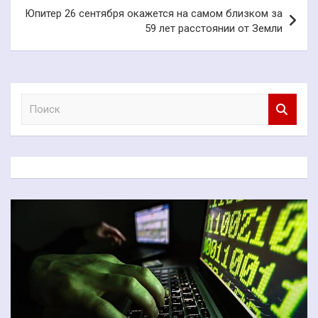
Юпитер 26 сентября окажется на самом близком за
59 лет расстоянии от Земли
П
о
и
с
к