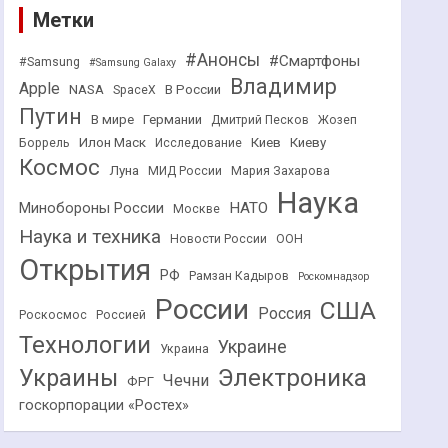
Метки
#Анонсы
#Смартфоны
#Samsung
#Samsung Galaxy
Владимир
Apple
NASA
В России
SpaceX
Путин
В мире
Германии
Дмитрий Песков
Жозеп
Илон Маск
Киев
Киеву
Боррель
Исследование
Космос
Луна
МИД России
Мария Захарова
Наука
НАТО
Минобороны России
Москве
Наука и техника
Новости России
ООН
Открытия
РФ
Рамзан Кадыров
Роскомнадзор
России
США
Россия
Роскосмос
Россией
Технологии
Украине
Украина
Украины
Электроника
Чечни
ФРГ
госкорпорации «Ростех»