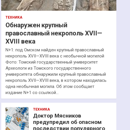
ТЕХНИКА
Обнаружен крупный
православный некрополь XVII—
XVIII века
N+1: под Омском найден крупный православный
некрополь XVII—XVIII века с необычной могилой
Фото: Томский государственный университет
Археологи из Томского государственного
университета обнаружили крупный православный
некрополь XVII—XVIII века, в котором находилась
одна необычная могила. Об этом сообщает
издание N+1 со ссылкой…
ТЕХНИКА
Доктор Мясников
предупредил об опасном
последствии популярного