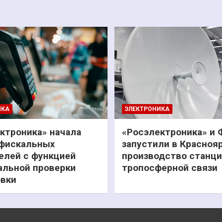
ИКА
ЭЛЕКТРОНИКА
ктроника» начала
«Росэлектроника» и
фискальных
запустили в Красноя
елей с функцией
производство станц
льной проверки
тропосферной связи
вки