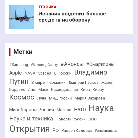
ТЕХНИКА
Испания выделит больше
средств на оборону
Метки
#Анонсы
#Смартфоны
#Samsung
#Samsung Galaxy
Владимир
Apple
NASA
В России
SpaceX
Путин
В мире
Германии
Дмитрий Песков
Жозеп
Илон Маск
Киев
Киеву
Боррель
Исследование
Космос
Луна
МИД России
Мария Захарова
Наука
НАТО
Минобороны России
Москве
Наука и техника
Новости России
ООН
Открытия
РФ
Рамзан Кадыров
Роскомнадзор