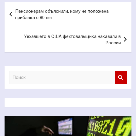
Навигация
Пенсионерам объяснили, кому не положена
по
прибавка с 80 лет
записям
Уехавшего в США фехтовальщика наказали в
России
П
о
и
с
к