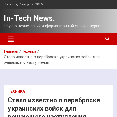
Перейти
Пятница, 7 августа, 2026
к
содержимому
In-Tech News.
Научно-технический информационный онлайн-журнал.
Главная
Техника
Стало известно о переброске украинских войск для
решающего наступления
ТЕХНИКА
Стало известно о переброске
украинских войск для
решающего наступления