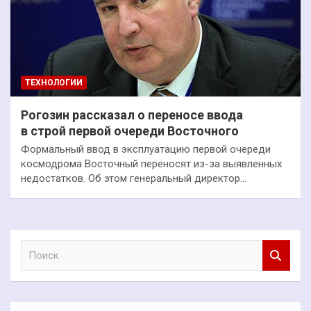
ТЕХНОЛОГИИ
Рогозин рассказал о переносе ввода
в строй первой очереди Восточного
Формальный ввод в эксплуатацию первой очереди
космодрома Восточный переносят из-за выявленных
недостатков. Об этом генеральный директор…
П
о
и
с
к