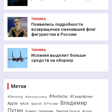
ТЕХНИКА
Появились подробности
возвращения сменившей флаг
фигуристки в Россию
ТЕХНИКА
Испания выделит больше
средств на оборону
Метки
#Анонсы
#Смартфоны
#Samsung
#Samsung Galaxy
Владимир
Apple
NASA
В России
SpaceX
Путин
В мире
Германии
Дмитрий Песков
Жозеп