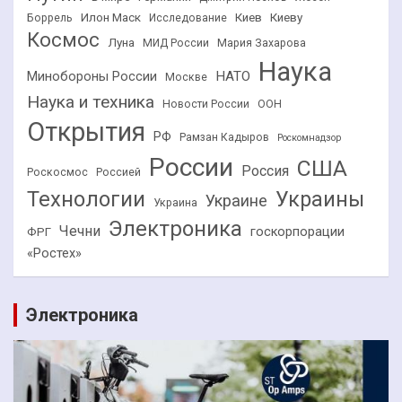
Илон Маск
Киев
Киеву
Боррель
Исследование
Космос
Луна
МИД России
Мария Захарова
Наука
НАТО
Минобороны России
Москве
Наука и техника
Новости России
ООН
Открытия
РФ
Рамзан Кадыров
Роскомнадзор
России
США
Россия
Роскосмос
Россией
Технологии
Украины
Украине
Украина
Электроника
Чечни
госкорпорации
ФРГ
«Ростех»
Электроника