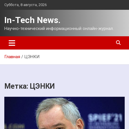
Перейти
Суббота, 8 августа, 2026
к
содержимому
In-Tech News.
Научно-технический информационный онлайн-журнал.
Главная
ЦЭНКИ
Метка:
ЦЭНКИ