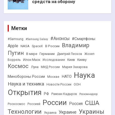
средств на оборону
Метки
#Анонсы
#Смартфоны
#Samsung
#Samsung Galaxy
Владимир
Apple
NASA
В России
SpaceX
Путин
В мире
Германии
Дмитрий Песков
Жозеп
Илон Маск
Киев
Киеву
Боррель
Исследование
Космос
Луна
МИД России
Мария Захарова
Наука
НАТО
Минобороны России
Москве
Наука и техника
Новости России
ООН
Открытия
РФ
Рамзан Кадыров
Роскомнадзор
России
США
Россия
Роскосмос
Россией
Технологии
Украины
Украине
Украина