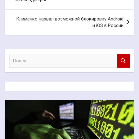
записям
Клименко назвал возможной блокировку Android
и iOS в России
П
о
и
с
к