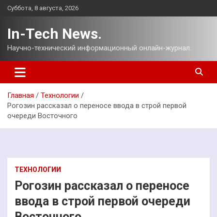
Перейти
Суббота, 8 августа, 2026
к
содержимому
In-Tech News.
Научно-технический информационный онлайн-журнал.
Главная
Технологии
Рогозин рассказал о переносе ввода в строй первой
очереди Восточного
ТЕХНОЛОГИИ
Рогозин рассказал о переносе
ввода в строй первой очереди
Восточного