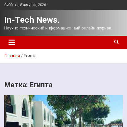
Перейти
Суббота, 8 августа, 2026
к
содержимому
In-Tech News.
Научно-технический информационный онлайн-журнал.
Главная
Египта
Метка:
Египта