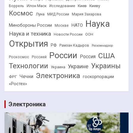
Илон Маск
Киев
Киеву
Боррель
Исследование
Космос
Луна
МИД России
Мария Захарова
Наука
НАТО
Минобороны России
Москве
Наука и техника
Новости России
ООН
Открытия
РФ
Рамзан Кадыров
Роскомнадзор
России
США
Россия
Роскосмос
Россией
Технологии
Украины
Украине
Украина
Электроника
Чечни
госкорпорации
ФРГ
«Ростех»
Электроника