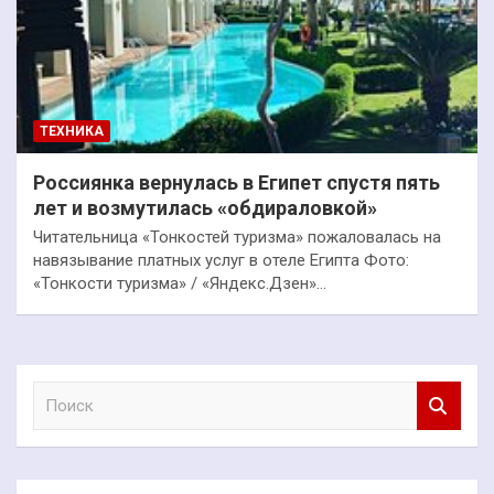
ТЕХНИКА
Россиянка вернулась в Египет спустя пять
лет и возмутилась «обдираловкой»
Читательница «Тонкостей туризма» пожаловалась на
навязывание платных услуг в отеле Египта Фото:
«Тонкости туризма» / «Яндекс.Дзен»…
П
о
и
с
к