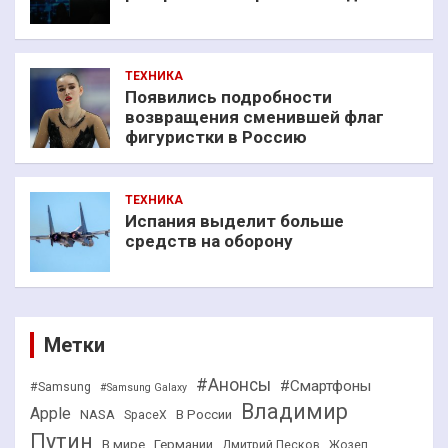
ТЕХНИКА
Появились подробности
возвращения сменившей флаг
фигуристки в Россию
ТЕХНИКА
Испания выделит больше
средств на оборону
Метки
#Анонсы
#Смартфоны
#Samsung
#Samsung Galaxy
Владимир
Apple
NASA
В России
SpaceX
Путин
В мире
Германии
Дмитрий Песков
Жозеп