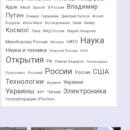
Владимир
Apple
NASA
В России
SpaceX
Путин
В мире
Германии
Дмитрий Песков
Жозеп
Илон Маск
Киев
Киеву
Боррель
Исследование
Космос
Луна
МИД России
Мария Захарова
Наука
НАТО
Минобороны России
Москве
Наука и техника
Новости России
ООН
Открытия
РФ
Рамзан Кадыров
Роскомнадзор
России
США
Россия
Роскосмос
Россией
Технологии
Украине
Украина
Украины
Электроника
Чечни
ФРГ
госкорпорации «Ростех»