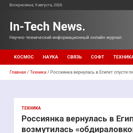
Перейти
Воскресенье, 9 августа, 2026
к
содержимому
In-Tech News.
Научно-технический информационный онлайн-журнал.
КОСМОС
НАУКА
СВЯЗЬ
СОФТ
ТЕХНИК
Главная
Техника
Россиянка вернулась в Египет спустя п
ТЕХНИКА
Россиянка вернулась в Егип
возмутилась «обдираловко