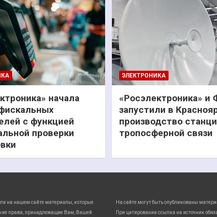
ИКА
ЭЛЕКТРОНИКА
ктроника» начала
«Росэлектроника» и
фискальных
запустили в Красноя
елей с функцией
производство станц
льной проверки
тропосферной связи
вки
ли на нашем сайте материалы, которые
На сайте могут быть опубликованы матери
кие права, принадлежащие Вам, Вашей
При цитировании ссылка на источник обяз