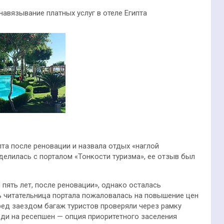
навязывание платных услуг в отеле Египта
та после реновации и назвала отдых «наглой
елилась с порталом «Тонкости туризма», ее отзыв был
я пять лет, после реновации», однако осталась
ь читательница портала пожаловалась на повышение цен
еред заездом багаж туристов проверяли через рамку
еди на ресепшен — опция приоритетного заселения