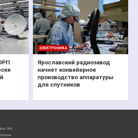
ЭЛЕКТРОНИКА
 ФРП
Ярославский радиозавод
рске
начнет конвейерное
ий
производство аппаратуры
для спутников
алы 18+!
ательна.