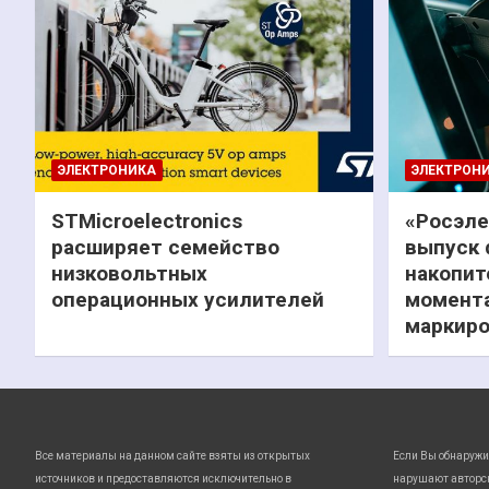
ЭЛЕКТРОНИКА
ЭЛЕКТРОН
STMicroelectronics
«Росэле
расширяет семейство
выпуск 
низковольтных
накопит
операционных усилителей
момента
маркиро
Все материалы на данном сайте взяты из открытых
Если Вы обнаружи
источников и предоставляются исключительно в
нарушают авторс