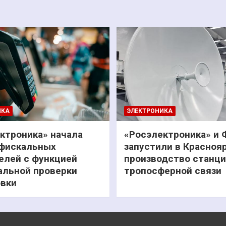
ИКА
ЭЛЕКТРОНИКА
ктроника» начала
«Росэлектроника» и
фискальных
запустили в Красноя
елей с функцией
производство станц
льной проверки
тропосферной связи
вки