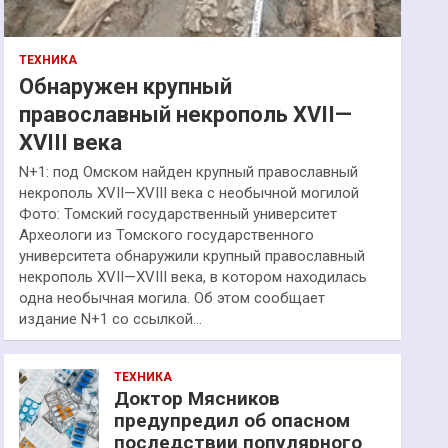
ТЕХНИКА
Обнаружен крупный
православный некрополь XVII—
XVIII века
N+1: под Омском найден крупный православный
некрополь XVII—XVIII века с необычной могилой
Фото: Томский государственный университет
Археологи из Томского государственного
университета обнаружили крупный православный
некрополь XVII—XVIII века, в котором находилась
одна необычная могила. Об этом сообщает
издание N+1 со ссылкой…
ТЕХНИКА
Доктор Мясников
предупредил об опасном
последствии популярного