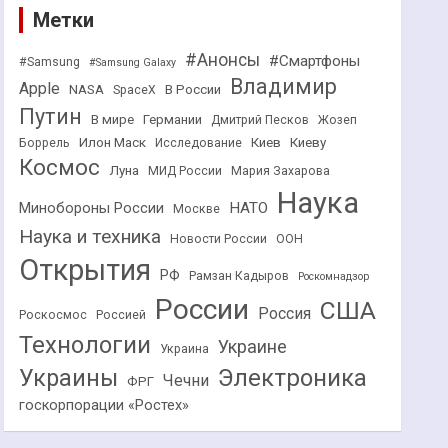
Метки
#Анонсы
#Смартфоны
#Samsung
#Samsung Galaxy
Владимир
Apple
NASA
В России
SpaceX
Путин
В мире
Германии
Дмитрий Песков
Жозеп
Илон Маск
Киев
Киеву
Боррель
Исследование
Космос
Луна
МИД России
Мария Захарова
Наука
НАТО
Минобороны России
Москве
Наука и техника
Новости России
ООН
Открытия
РФ
Рамзан Кадыров
Роскомнадзор
России
США
Россия
Роскосмос
Россией
Технологии
Украине
Украина
Украины
Электроника
Чечни
ФРГ
госкорпорации «Ростех»