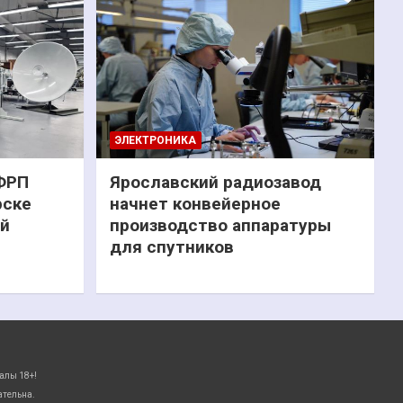
ЭЛЕКТРОНИКА
 ФРП
Ярославский радиозавод
рске
начнет конвейерное
ий
производство аппаратуры
для спутников
алы 18+!
ательна.