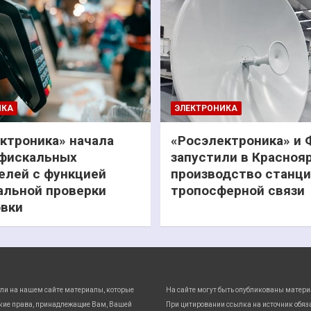
ИКА
ЭЛЕКТРОНИКА
ктроника» начала
«Росэлектроника» и
фискальных
запустили в Красноя
елей с функцией
производство станц
льной проверки
тропосферной связи
вки
ли на нашем сайте материалы, которые
На сайте могут быть опубликованы матери
кие права, принадлежащие Вам, Вашей
При цитировании ссылка на источник обяз