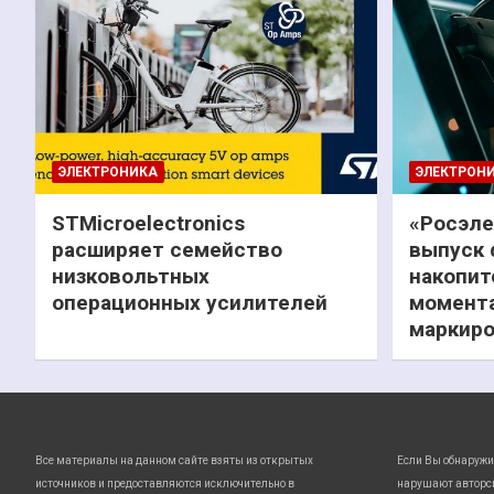
ЭЛЕКТРОНИКА
ЭЛЕКТРОН
STMicroelectronics
«Росэле
расширяет семейство
выпуск 
низковольтных
накопит
операционных усилителей
момента
маркиро
Все материалы на данном сайте взяты из открытых
Если Вы обнаружи
источников и предоставляются исключительно в
нарушают авторс