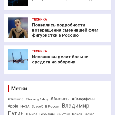
ТЕХНИКА
Появились подробности
возвращения сменившей флаг
фигуристки в Россию
ТЕХНИКА
Испания выделит больше
средств на оборону
Метки
#Анонсы
#Смартфоны
#Samsung
#Samsung Galaxy
Владимир
Apple
NASA
В России
SpaceX
Путин
В мире
Германии
Дмитрий Песков
Жозеп