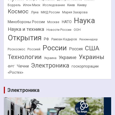
Илон Маск
Киев
Киеву
Боррель
Исследование
Космос
Луна
МИД России
Мария Захарова
Наука
НАТО
Минобороны России
Москве
Наука и техника
Новости России
ООН
Открытия
РФ
Рамзан Кадыров
Роскомнадзор
России
США
Россия
Роскосмос
Россией
Технологии
Украины
Украине
Украина
Электроника
Чечни
госкорпорации
ФРГ
«Ростех»
Электроника