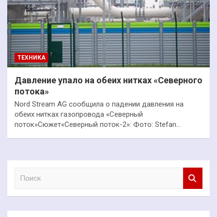
ТЕХНИКА
Давление упало на обеих нитках «Северного
потока»
Nord Stream AG сообщила о падении давления на
обеих нитках газопровода «Северный
поток»Сюжет«Северный поток-2»: Фото: Stefan…
П
о
и
с
к