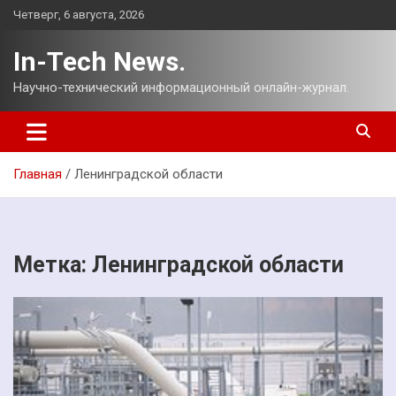
Перейти
Четверг, 6 августа, 2026
к
содержимому
In-Tech News.
Научно-технический информационный онлайн-журнал.
Главная
Ленинградской области
Метка:
Ленинградской области