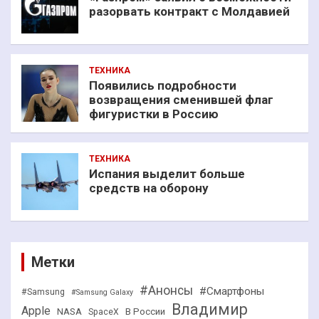
разорвать контракт с Молдавией
ТЕХНИКА
Появились подробности
возвращения сменившей флаг
фигуристки в Россию
ТЕХНИКА
Испания выделит больше
средств на оборону
Метки
#Анонсы
#Смартфоны
#Samsung
#Samsung Galaxy
Владимир
Apple
NASA
В России
SpaceX