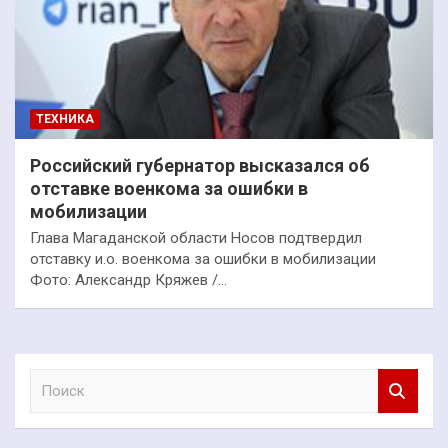
ТЕХНИКА
Российский губернатор высказался об
отставке военкома за ошибки в
мобилизации
Глава Магаданской области Носов подтвердил
отставку и.о. военкома за ошибки в мобилизации
Фото: Александр Кряжев /…
П
о
и
с