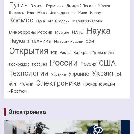
Путин
В мире
Германии
Дмитрий Песков
Жозеп
Илон Маск
Киев
Киеву
Боррель
Исследование
Космос
Луна
МИД России
Мария Захарова
Наука
НАТО
Минобороны России
Москве
Наука и техника
Новости России
ООН
Открытия
РФ
Рамзан Кадыров
Роскомнадзор
России
США
Россия
Роскосмос
Россией
Технологии
Украины
Украине
Украина
Электроника
Чечни
госкорпорации
ФРГ
«Ростех»
Электроника