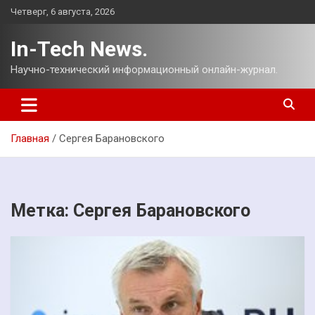
Перейти
Четверг, 6 августа, 2026
к
содержимому
In-Tech News.
Научно-технический информационный онлайн-журнал.
Главная
Сергея Барановского
Метка:
Сергея Барановского