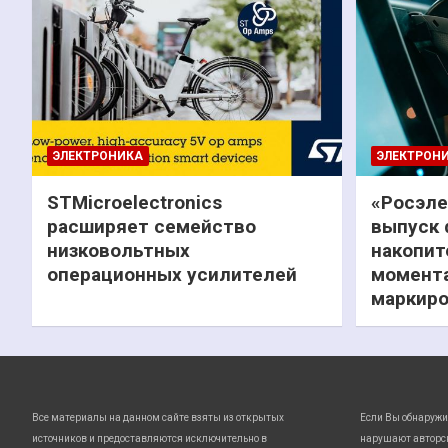
ЭЛЕКТРОНИКА
ЭЛЕКТРОН
STMicroelectronics
«Росэле
расширяет семейство
выпуск 
низковольтных
накопит
операционных усилителей
момента
маркиро
Все материалы на данном сайте взяты из открытых
Если Вы обнаружи
источников и предоставляются исключительно в
нарушают авторс