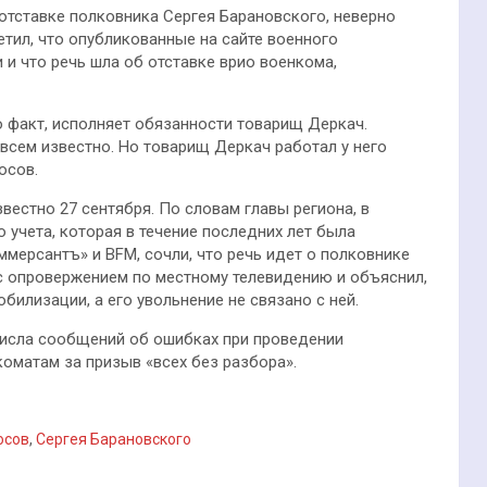
 отставке полковника Сергея Барановского, неверно
етил, что опубликованные на сайте военного
и что речь шла об отставке врио военкома,
о факт, исполняет обязанности товарищ Деркач.
о всем известно. Но товарищ Деркач работал у него
осов.
вестно 27 сентября. По словам главы региона, в
 учета, которая в течение последних лет была
мерсантъ» и BFM, сочли, что речь идет о полковнике
 с опровержением по местному телевидению и объяснил,
билизации, а его увольнение не связано с ней.
 числа сообщений об ошибках при проведении
оматам за призыв «всех без разбора».
осов
,
Сергея Барановского