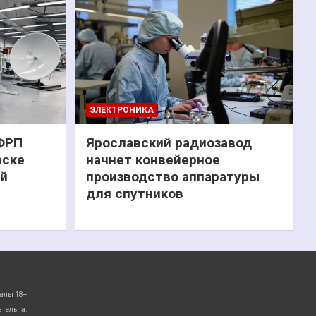
ЭЛЕКТРОНИКА
 ФРП
Ярославский радиозавод
рске
начнет конвейерное
ий
производство аппаратуры
для спутников
алы 18+!
ательна.