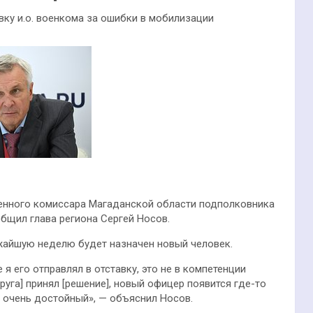
ку и.о. военкома за ошибки в мобилизации
енного комиссара Магаданской области подполковника
общил глава региона Сергей Носов.
ижайшую неделю будет назначен новый человек.
 я его отправлял в отставку, это не в компетенции
уга] принял [решение], новый офицер появится где-то
 очень достойный», — объяснил Носов.