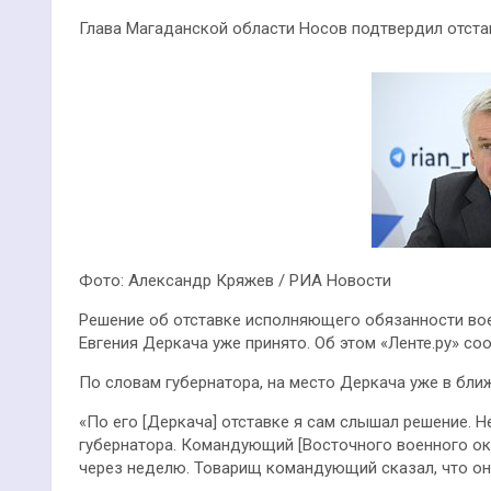
Глава Магаданской области Носов подтвердил отстав
Фото: Александр Кряжев / РИА Новости
Решение об отставке исполняющего обязанности во
Евгения Деркача уже принято. Об этом «Ленте.ру» со
По словам губернатора, на место Деркача уже в бл
«По его [Деркача] отставке я сам слышал решение. Не
губернатора. Командующий [Восточного военного окр
через неделю. Товарищ командующий сказал, что он