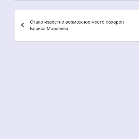
Навигация
Стало известно возможное место похорон
по
Бориса Моисеева
записям