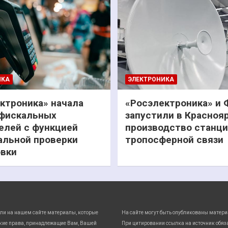
ИКА
ЭЛЕКТРОНИКА
ктроника» начала
«Росэлектроника» и
фискальных
запустили в Красноя
елей с функцией
производство станц
льной проверки
тропосферной связи
вки
ли на нашем сайте материалы, которые
На сайте могут быть опубликованы матери
кие права, принадлежащие Вам, Вашей
При цитировании ссылка на источник обяз