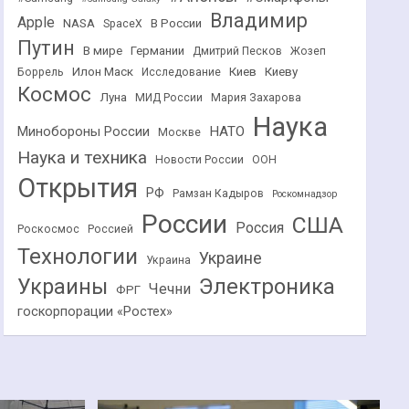
Владимир
Apple
NASA
В России
SpaceX
Путин
В мире
Германии
Дмитрий Песков
Жозеп
Илон Маск
Киев
Киеву
Боррель
Исследование
Космос
Луна
МИД России
Мария Захарова
Наука
НАТО
Минобороны России
Москве
Наука и техника
Новости России
ООН
Открытия
РФ
Рамзан Кадыров
Роскомнадзор
России
США
Россия
Роскосмос
Россией
Технологии
Украине
Украина
Украины
Электроника
Чечни
ФРГ
госкорпорации «Ростех»