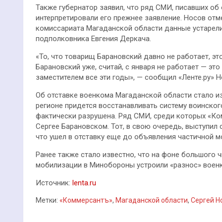
Также губернатор заявил, что ряд СМИ, писавших об
интерпретировали его прежнее заявление. Носов отм
комиссариата Магаданской области данные устарели 
подполковника Евгения Деркача.
«То, что товарищ Барановский давно не работает, эт
Барановский уже, считай, с января не работает — эт
заместителем все эти годы», — сообщил «Ленте.ру» Н
Об отставке военкома Магаданской области стало из
регионе придется восстанавливать систему воинского
фактически разрушена. Ряд СМИ, среди которых «Ком
Сергее Барановском. Тот, в свою очередь, выступил
что ушел в отставку еще до объявления частичной мо
Ранее также стало известно, что на фоне большого
мобилизации в Минобороны устроили «разнос» военк
Источник:
lenta.ru
Метки:
«Коммерсантъ»
,
Магаданской области
,
Сергей Н