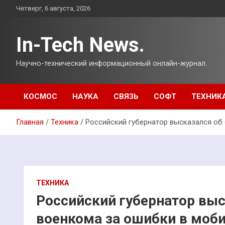
Перейти
Четверг, 6 августа, 2026
к
содержимому
In-Tech News.
Научно-технический информационный онлайн-журнал.
КОСМОС
НАУКА
СВЯЗЬ
СОФТ
ТЕХНИК
Главная
Техника
Российский губернатор высказался об
ТЕХНИКА
Российский губернатор выс
военкома за ошибки в моб