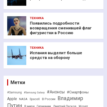
ТЕХНИКА
Появились подробности
возвращения сменившей флаг
фигуристки в Россию
ТЕХНИКА
Испания выделит больше
средств на оборону
Метки
#Анонсы
#Смартфоны
#Samsung
#Samsung Galaxy
Владимир
Apple
NASA
В России
SpaceX
Путин
В мире
Германии
Дмитрий Песков
Жозеп