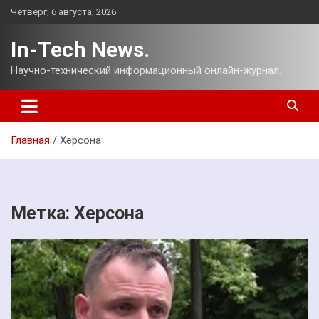
Перейти
Четверг, 6 августа, 2026
к
содержимому
In-Tech News.
Научно-технический информационный онлайн-журнал.
Главная
Херсона
Метка:
Херсона