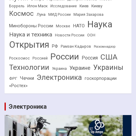
Илон Маск
Киев
Киеву
Боррель
Исследование
Космос
Луна
МИД России
Мария Захарова
Наука
НАТО
Минобороны России
Москве
Наука и техника
Новости России
ООН
Открытия
РФ
Рамзан Кадыров
Роскомнадзор
России
США
Россия
Роскосмос
Россией
Технологии
Украины
Украине
Украина
Электроника
Чечни
госкорпорации
ФРГ
«Ростех»
Электроника