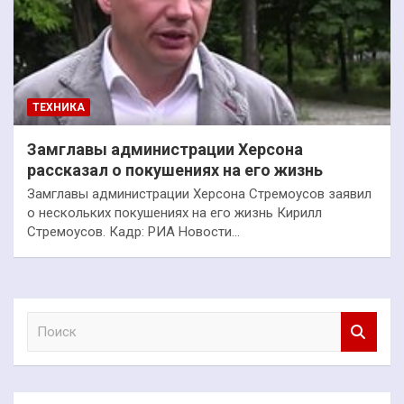
ТЕХНИКА
Замглавы администрации Херсона
рассказал о покушениях на его жизнь
Замглавы администрации Херсона Стремоусов заявил
о нескольких покушениях на его жизнь Кирилл
Стремоусов. Кадр: РИА Новости…
П
о
и
с
к