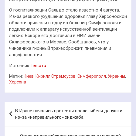
О госпитализации Сальдо стало известно 4 августа.
Из-за резкого ухудшения здоровья главу Херсоноской
области привезли в одну из больниц Симферополя и
подключили к аппарату искусственной вентиляции
легких. Вскоре его доставили в НИИ имени
Склифосовского в Москве. Сообщалось, что у
чиновника гнойный трахеобронхит, пневмония и
энцефалопатия.
Источник:
lenta.ru
Метки:
Киев
,
Кирилл Стремоусов
,
Симферополя
,
Украины
,
Херсона
Навигация
В Иране начались протесты после гибели девушки
по
из-за «неправильного» хиджаба
записям
Отказ от российского газа связали с массовой