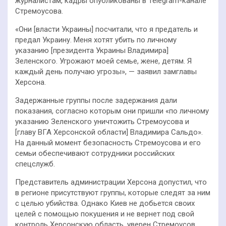
журналистам, кадры опубликованы в Telegram-канале
Стремоусова.
«Они [власти Украины] посчитали, что я предатель и
предал Украину. Меня хотят убить по личному
указанию [президента Украины Владимира]
Зеленского. Угрожают моей семье, жене, детям. Я
каждый день получаю угрозы», — заявил замглавы
Херсона.
Задержанные группы после задержания дали
показания, согласно которым они пришли «по личному
указанию Зеленского уничтожить Стремоусова и
[главу ВГА Херсонской области] Владимира Сальдо».
На данный момент безопасность Стремоусова и его
семьи обеспечивают сотрудники российских
спецслужб.
Представитель администрации Херсона допустил, что
в регионе присутствуют группы, которые следят за ним
с целью убийства. Однако Киев не добьется своих
целей с помощью покушения и не вернет под свой
контроль Херсонскую область, уверен Стремоусов.