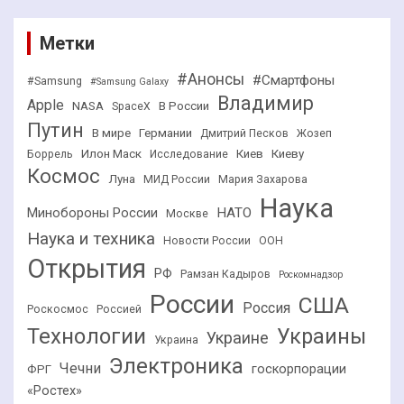
Метки
#Анонсы
#Смартфоны
#Samsung
#Samsung Galaxy
Владимир
Apple
NASA
В России
SpaceX
Путин
В мире
Германии
Дмитрий Песков
Жозеп
Илон Маск
Киев
Киеву
Боррель
Исследование
Космос
Луна
МИД России
Мария Захарова
Наука
НАТО
Минобороны России
Москве
Наука и техника
Новости России
ООН
Открытия
РФ
Рамзан Кадыров
Роскомнадзор
России
США
Россия
Роскосмос
Россией
Технологии
Украины
Украине
Украина
Электроника
Чечни
госкорпорации
ФРГ
«Ростех»