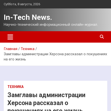
Перейти
Суббота, 8 августа, 2026
к
содержимому
In-Tech News.
Научно-технический информационный онлайн-журнал.
Главная
Техника
Замглавы администрации Херсона рассказал о покушениях
на его жизнь
ТЕХНИКА
Замглавы администрации
Херсона рассказал о
покушениях на его жизнь