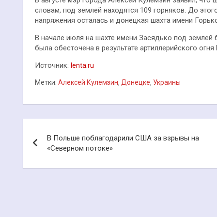
словам, под землей находятся 109 горняков. До этог
напряжения осталась и донецкая шахта имени Горь
В начале июля на шахте имени Засядько под землей 
была обесточена в результате артиллерийского огня
Источник:
lenta.ru
Метки:
Алексей Кулемзин
,
Донецке
,
Украины
Навигация
В Польше поблагодарили США за взрывы на
по
«Северном потоке»
записям