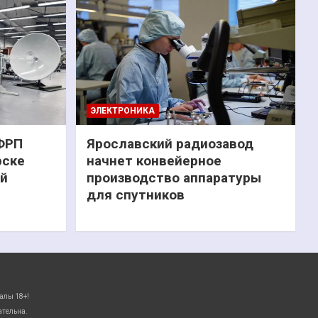
ЭЛЕКТРОНИКА
 ФРП
Ярославский радиозавод
рске
начнет конвейерное
ий
производство аппаратуры
для спутников
алы 18+!
ательна.