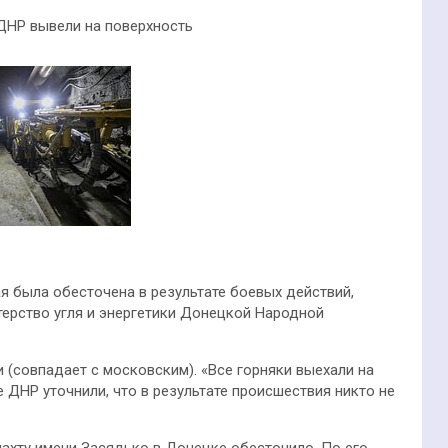
ДНР вывели на поверхность
я была обесточена в результате боевых действий,
ерство угля и энергетики Донецкой Народной
 (совпадает с московским). «Все горняки выехали на
 ДНР уточнили, что в результате происшествия никто не
шахту имени Засядько в Донецке обесточило. По его