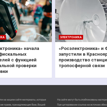
ИКА
ЭЛЕКТРОНИКА
ктроника» начала
«Росэлектроника» и
фискальных
запустили в Красноя
елей с функцией
производство станц
льной проверки
тропосферной связи
вки
ли на нашем сайте материалы, которые
На сайте могут быть опубликованы матери
кие права, принадлежащие Вам, Вашей
При цитировании ссылка на источник обяз