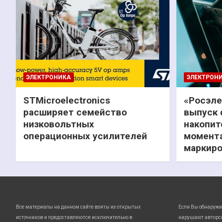
ЭЛЕКТРОНИКА
ЭЛЕКТРОН
STMicroelectronics
«Росэле
расширяет семейство
выпуск 
низковольтных
накопит
операционных усилителей
момента
маркиро
Все материалы на данном сайте взяты из открытых
Если Вы обнаружи
источников и предоставляются исключительно в
нарушают авторс