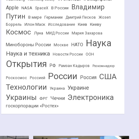
Владимир
Apple
NASA
В России
SpaceX
Путин
В мире
Германии
Дмитрий Песков
Жозеп
Илон Маск
Киев
Киеву
Боррель
Исследование
Космос
Луна
МИД России
Мария Захарова
Наука
НАТО
Минобороны России
Москве
Наука и техника
Новости России
ООН
Открытия
РФ
Рамзан Кадыров
Роскомнадзор
России
США
Россия
Роскосмос
Россией
Технологии
Украине
Украина
Украины
Электроника
Чечни
ФРГ
госкорпорации «Ростех»