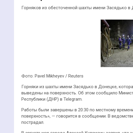
Горняков из обесточенной шахты имени Засядько в 
Фото: Pavel Mikheyev / Reuters
Горняки из шахты имени Засядько в Донецке, котора
выведены на поверхность. Об этом сообщило Минист
Республики (ДНР) в Telegram.
Работы были завершены в 20:30 по местному времени
поверхность», — говорится в сообщении. В ведомстве
пострадал.
В августе мэр города Алексей Кулемзин заявил, что 