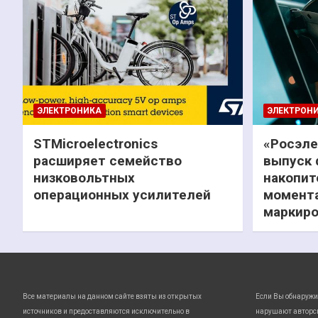
ЭЛЕКТРОНИКА
ЭЛЕКТРОН
STMicroelectronics
«Росэле
расширяет семейство
выпуск 
низковольтных
накопит
операционных усилителей
момента
маркиро
Все материалы на данном сайте взяты из открытых
Если Вы обнаружи
источников и предоставляются исключительно в
нарушают авторс