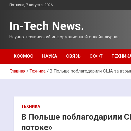
Перейти
Пятница, 7 августа, 2026
к
содержимому
In-Tech News.
Научно-технический информационный онлайн-журнал.
КОСМОС
НАУКА
СВЯЗЬ
СОФТ
ТЕХНИК
Главная
Техника
В Польше поблагодарили США за взры
ТЕХНИКА
В Польше поблагодарили С
потоке»