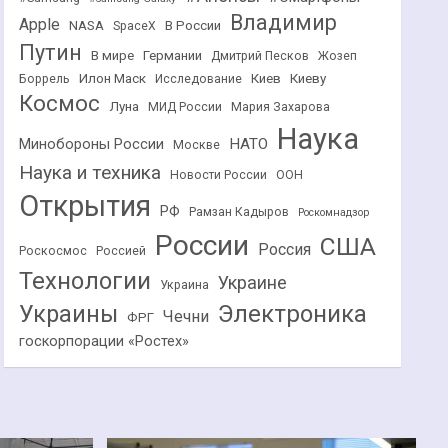
Владимир
Apple
NASA
В России
SpaceX
Путин
В мире
Германии
Дмитрий Песков
Жозеп
Илон Маск
Киев
Киеву
Боррель
Исследование
Космос
Луна
МИД России
Мария Захарова
Наука
НАТО
Минобороны России
Москве
Наука и техника
Новости России
ООН
Открытия
РФ
Рамзан Кадыров
Роскомнадзор
России
США
Россия
Роскосмос
Россией
Технологии
Украине
Украина
Украины
Электроника
Чечни
ФРГ
госкорпорации «Ростех»