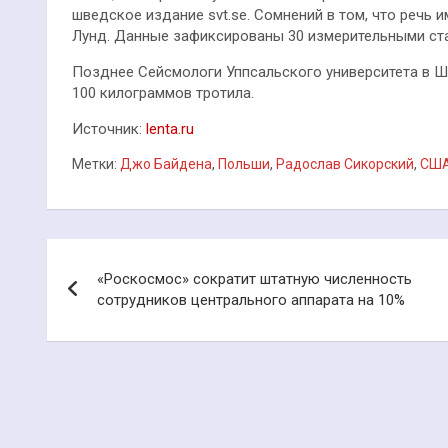
шведское издание svt.se. Сомнений в том, что речь и
Лунд. Данные зафиксированы 30 измерительными ст
Позднее Сейсмологи Уппсальского университета в Ш
100 килограммов тротила.
Источник:
lenta.ru
Метки:
Джо Байдена
,
Польши
,
Радослав Сикорский
,
СШ
Навигация
«Роскосмос» сократит штатную численность
по
сотрудников центрального аппарата на 10%
записям