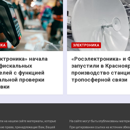
ИКА
ЭЛЕКТРОНИКА
ктроника» начала
«Росэлектроника» и
фискальных
запустили в Красноя
елей с функцией
производство станц
льной проверки
тропосферной связи
вки
ли на нашем сайте материалы, которые
На сайте могут быть опубликованы матери
кие права, принадлежащие Вам, Вашей
При цитировании ссылка на источник обяз