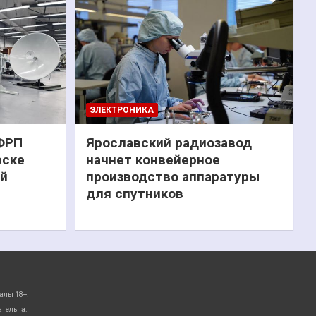
ЭЛЕКТРОНИКА
 ФРП
Ярославский радиозавод
рске
начнет конвейерное
ий
производство аппаратуры
для спутников
алы 18+!
ательна.