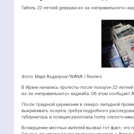
Гибель 22-летней девушки из-за «неправильного» хи
Фото: Majid Asgaripour/WANA / Reuters
В Иране начались протесты после похорон 22-летней
из-за «неправильного» хиджаба. Об этом сообщает Al
После траурной церемонии в северо-западной прови
выкрикивать лозунги, требуя подробного расследов
губернатора, и полиция разогнала толпу слезоточивы
Возмущение местных жителей вызвал тот факт, что 
Однако, по утверждению правозащитников, у Амини 