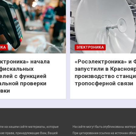
ИКА
ЭЛЕКТРОНИКА
ктроника» начала
«Росэлектроника» и
фискальных
запустили в Красноя
елей с функцией
производство станц
льной проверки
тропосферной связи
вки
ли на нашем сайте материалы, которые
На сайте могут быть опубликованы матери
кие права, принадлежащие Вам, Вашей
При цитировании ссылка на источник обяз