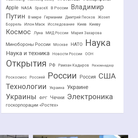
Владимир
Apple
NASA
В России
SpaceX
Путин
В мире
Германии
Дмитрий Песков
Жозеп
Илон Маск
Киев
Киеву
Боррель
Исследование
Космос
Луна
МИД России
Мария Захарова
Наука
НАТО
Минобороны России
Москве
Наука и техника
Новости России
ООН
Открытия
РФ
Рамзан Кадыров
Роскомнадзор
России
США
Россия
Роскосмос
Россией
Технологии
Украине
Украина
Украины
Электроника
Чечни
ФРГ
госкорпорации «Ростех»