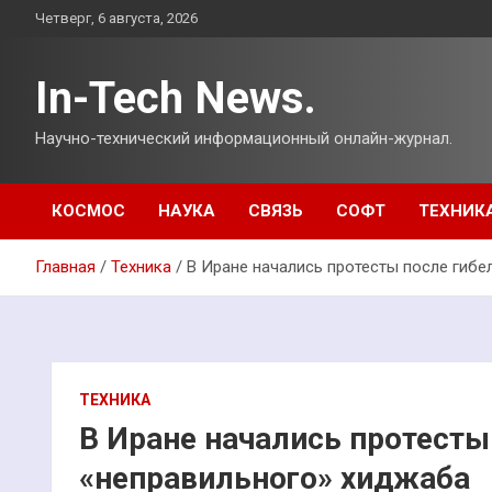
Перейти
Четверг, 6 августа, 2026
к
содержимому
In-Tech News.
Научно-технический информационный онлайн-журнал.
КОСМОС
НАУКА
СВЯЗЬ
СОФТ
ТЕХНИК
Главная
Техника
В Иране начались протесты после гибе
ТЕХНИКА
В Иране начались протесты
«неправильного» хиджаба