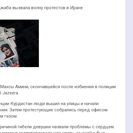
джаба вызвала волну протестов в Иране
 Махсы Амини, скончавшейся после избиения в полиции
 Jazeera.
нции Курдистан люди вышил на улицы и начали
ания. Затем протестующие собрались перед офисом
м газом.
причиной гибели девушки назвали проблемы с сердцем.
в момент госпитализации шла кровь из ушей и был