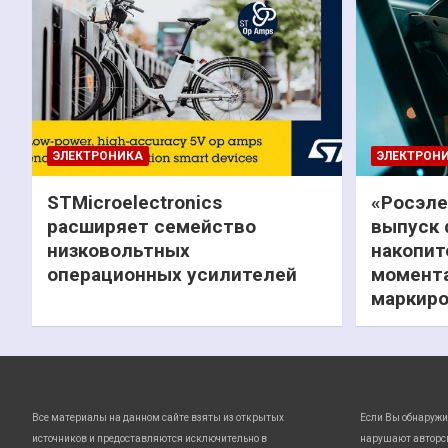
ЭЛЕКТРОНИКА
ЭЛЕКТРОН
STMicroelectronics
«Росэле
расширяет семейство
выпуск 
низковольтных
накопит
операционных усилителей
момента
маркиро
Все материалы на данном сайте взяты из открытых
Если Вы обнаружи
источников и предоставляются исключительно в
нарушают авторс