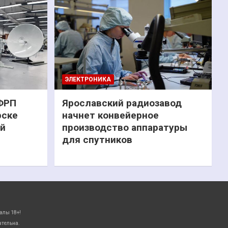
ЭЛЕКТРОНИКА
 ФРП
Ярославский радиозавод
рске
начнет конвейерное
ий
производство аппаратуры
для спутников
алы 18+!
ательна.