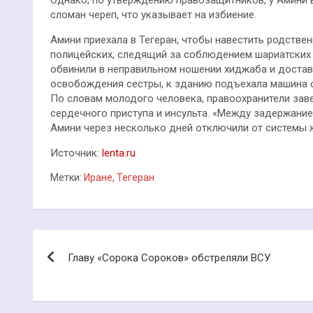
сломан череп, что указывает на избиение.
Амини приехала в Тегеран, чтобы навестить родстве
полицейских, следящий за соблюдением шариатских н
обвинили в неправильном ношении хиджаба и достав
освобождения сестры, к зданию подъехала машина с
По словам молодого человека, правоохранители заве
сердечного приступа и инсульта. «Между задержанием
Амини через несколько дней отключили от системы 
Источник:
lenta.ru
Метки:
Иране
,
Тегеран
Навигация
Главу «Сорока Сороков» обстреляли ВСУ
по
записям