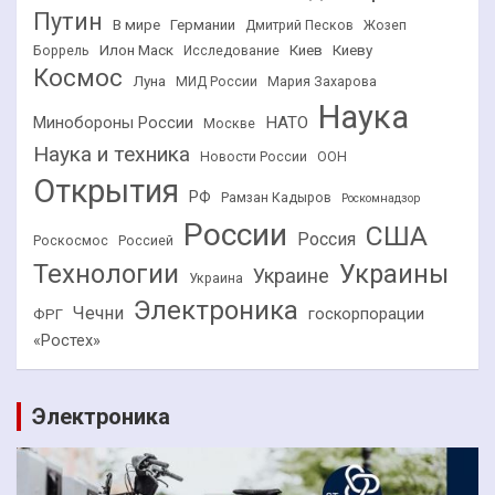
Путин
В мире
Германии
Дмитрий Песков
Жозеп
Илон Маск
Киев
Киеву
Боррель
Исследование
Космос
Луна
МИД России
Мария Захарова
Наука
НАТО
Минобороны России
Москве
Наука и техника
Новости России
ООН
Открытия
РФ
Рамзан Кадыров
Роскомнадзор
России
США
Россия
Роскосмос
Россией
Технологии
Украины
Украине
Украина
Электроника
Чечни
госкорпорации
ФРГ
«Ростех»
Электроника