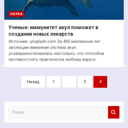
НАУКА
Ученые: иммунитет акул поможет в
создании новых лекарств
Источник: unsplash.com За 400 миллионов лет
эволюции иммунная система акул
усовершенствовалась настолько, что способна
противостоять практически любому вирусу…
Пагинация
Назад
1
…
3
4
записей
П
о
и
с