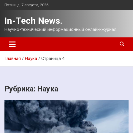
Перейти
Пятница, 7 августа, 2026
к
содержимому
In-Tech News.
Научно-технический информационный онлайн-журнал.
Главная
Наука
Страница 4
Рубрика:
Наука